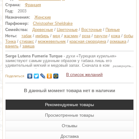
Страна:
Франция
Год:
2003
Назначения:
Женские
Парфюмер:
Christopher Sheldrake
Семейства:
Древесные
/
Цветочные
/
Восточные
/
Пряные
Ноты:
табак
/
имбирь
/
мед
/
жасмин
/
роза
/
пачули
/
кожа
/
бобы
Тонка
/
стиракс
/
можжевельник
/
красная смородина
/
ромашка
/
ваниль
/
замша
Serge Lutens Fumerie Turque
- духи «Турецкая курильня»
заимствуют самым удачным образом у табака лишь его
удивительный мягкий и медовый запах. Сначала в композиции
духов на первый план выходят съедобные ноты» напоминающие
В список желаний
нам о вкусе засахаренного ореха-пекана (бобы тонка, ваниль,
Поделиться
пчелиный воск), пряников и изюма-коринки, вымоченного в роме.
Скромные цветочные ноты (египетский жасмин и турецкая роза)
переходят в пряный шлейф, усиленный кожаными ароматами
В данный момент товара нет в наличии
(пачули, красный можжевельник, стираксовое дерево).
«Fumerie Turque» - это еще одно небольшое чудо Востока,
Рекомендуемые товары
возникшее благодаря богатому воображению Сержа Лютена. Этот
аромат стоит оставить до зимы.
Просмотренные товары
Отзывы
Доставка