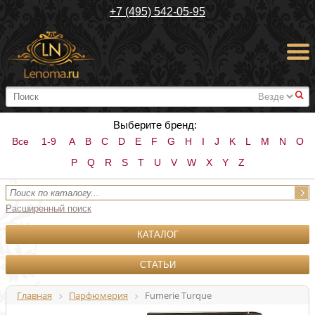
+7 (495) 542-05-95
#
Выберите бренд:
Все
1-9
A
B
C
D
E
F
G
H
I
J
K
L
M
N
O
P
Q
R
S
T
U
V
W
X
Y
Z
Расширенный поиск
КАТАЛОГ
СТАТЬИ
Главная
Парфюмерия
Fumerie Turque