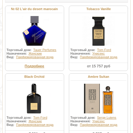
№ 02 L'air du desert marocain
Tobacco Vanille
Торговый дом:
Tauer Perfumes
Торговый дом:
Tom Ford
Назначения:
Женские
Назначения:
Унисекс
Вид:
Парфюмированная вода
Вид:
Парфюмированная вода
Подробнее
от 15 757 руб
Black Orchid
Ambre Sultan
Торговый дом:
Tom Ford
Торговый дом:
Serge Lutens
Назначения:
Женские
Назначения:
Унисекс
Вид:
Парфюмированная вода
Вид:
Парфюмированная вода