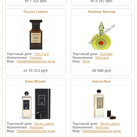
от 7 321 руб
от 5 767 руб
Tuscan Leather
Shalimar Винтаж
Торговый дом:
Tom Ford
Торговый дом:
Guerlain
Назначения:
Унисекс
Назначения:
Женские
Вид:
Парфюмированная вода
Вид:
Духи
от 15 313 руб
26 080 руб
Daim Blonde
Datura Noir
Торговый дом:
Serge Lutens
Торговый дом:
Serge Lutens
Назначения:
Женские
Назначения:
Женские
Вид:
Парфюмированная вода
Вид:
Парфюмированная вода