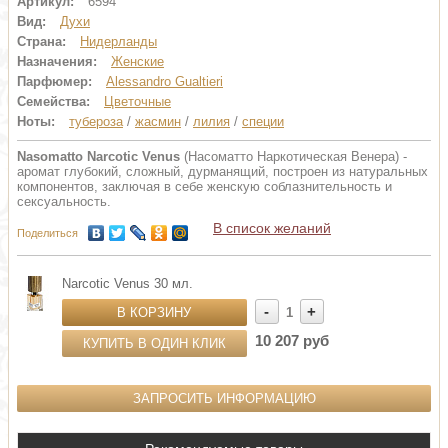
Артикул:
6594
Вид:
Духи
Страна:
Нидерланды
Назначения:
Женские
Парфюмер:
Alessandro Gualtieri
Семейства:
Цветочные
Ноты:
тубероза
/
жасмин
/
лилия
/
специи
Nasomatto Narcotic Venus
(Насоматто Наркотическая Венера) -
аромат глубокий, сложный, дурманящий, построен из натуральных
компонентов, заключая в себе женскую соблазнительность и
сексуальность.
В список желаний
Поделиться
Narcotic Venus 30 мл.
-
+
В КОРЗИНУ
1
10 207 руб
КУПИТЬ В ОДИН КЛИК
ЗАПРОСИТЬ ИНФОРМАЦИЮ