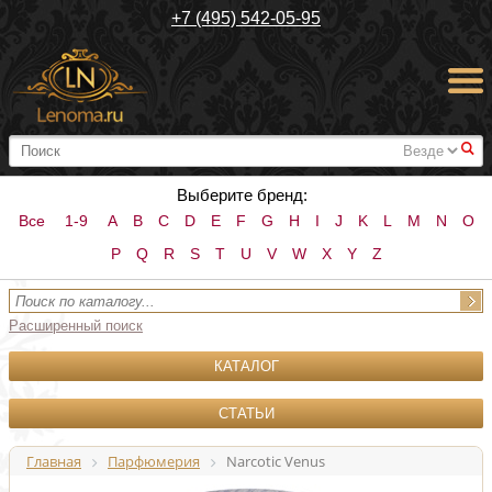
+7 (495) 542-05-95
#
Выберите бренд:
Все
1-9
A
B
C
D
E
F
G
H
I
J
K
L
M
N
O
P
Q
R
S
T
U
V
W
X
Y
Z
Расширенный поиск
КАТАЛОГ
СТАТЬИ
Главная
Парфюмерия
Narcotic Venus