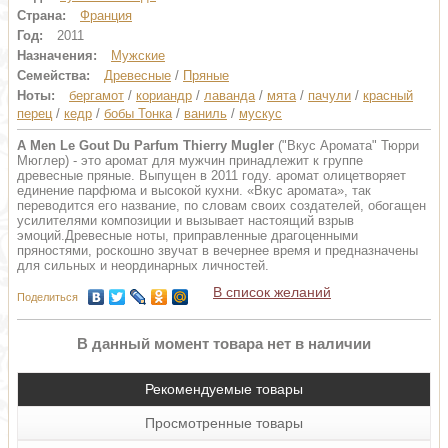
Страна:
Франция
Год:
2011
Назначения:
Мужские
Семейства:
Древесные
/
Пряные
Ноты:
бергамот
/
кориандр
/
лаванда
/
мята
/
пачули
/
красный
перец
/
кедр
/
бобы Тонка
/
ваниль
/
мускус
A Men Le Gout Du Parfum Thierry Mugler
("Вкус Аромата" Тюрри
Мюглер) - это аромат для мужчин принадлежит к группе
древесные пряные. Выпущен в 2011 году. аромат олицетворяет
единение парфюма и высокой кухни. «Вкус аромата», так
переводится его название, по словам своих создателей, обогащен
усилителями композиции и вызывает настоящий взрыв
эмоций.Древесные ноты, приправленные драгоценными
пряностями, роскошно звучат в вечернее время и предназначены
для сильных и неординарных личностей.
В список желаний
Поделиться
В данный момент товара нет в наличии
Рекомендуемые товары
Просмотренные товары