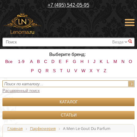
+7 (495) 542-05-95
#
Выберите бренд:
Все
1-9
A
B
C
D
E
F
G
H
I
J
K
L
M
N
O
P
Q
R
S
T
U
V
W
X
Y
Z
Расширенный поиск
КАТАЛОГ
СТАТЬИ
Главная
Парфюмерия
A Men Le Gout Du Parfum