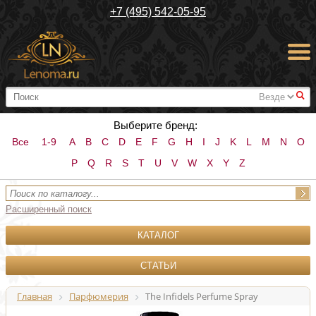
+7 (495) 542-05-95
#
Выберите бренд:
Все
1-9
A
B
C
D
E
F
G
H
I
J
K
L
M
N
O
P
Q
R
S
T
U
V
W
X
Y
Z
Расширенный поиск
КАТАЛОГ
СТАТЬИ
Главная
Парфюмерия
The Infidels Perfume Spray