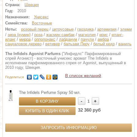
Страна:
Швеция
Год:
2010
Назначения:
Унисекс
Семейства:
Восточные
Ноты:
розовый перец
/
цитрусовые
/
гвоздика
/
артемизия
/
элеми
/
зира (кумин)
/
роза
/
жасмин самбак
/
магнолия
/
ирис
/
иланг-
иланг
/
мирра
/
оппопонакс
/
лабданум
/
пачули
/
амбра
/
сандаловое дерево
/
ветивер
/
бальзам Перу
/
белый кедр
/
ваниль
The Infidels Agonist Parfums
("Инфидлс" Парфюмированный
спрей Агонист) - восточный унисекс аромат The Infidels в
исполнении парфюмированного спрея от Agonist, выпущенный в
2010 году, Швеция.
В список желаний
Поделиться
The Infidels Perfume Spray 50 мл.
-
+
В КОРЗИНУ
1
32 360 руб
КУПИТЬ В ОДИН КЛИК
ЗАПРОСИТЬ ИНФОРМАЦИЮ