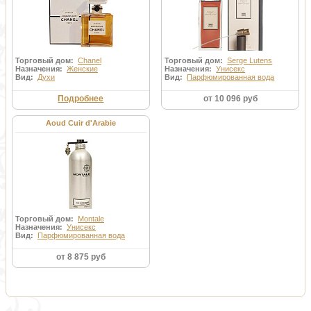
Торговый дом:
Chanel
Торговый дом:
Serge Lutens
Назначения:
Женские
Назначения:
Унисекс
Вид:
Духи
Вид:
Парфюмированная вода
Подробнее
от 10 096 руб
Aoud Cuir d'Arabie
Торговый дом:
Montale
Назначения:
Унисекс
Вид:
Парфюмированная вода
от 8 875 руб