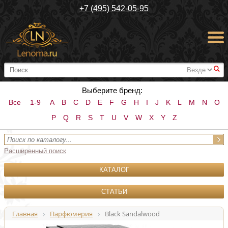
+7 (495) 542-05-95
#
Выберите бренд:
Все
1-9
A
B
C
D
E
F
G
H
I
J
K
L
M
N
O
P
Q
R
S
T
U
V
W
X
Y
Z
Расширенный поиск
КАТАЛОГ
СТАТЬИ
Главная
Парфюмерия
Black Sandalwood