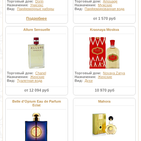
Торговый дом:
Dorin
Торговый дом:
Amouage
Назначения:
Унисекс
Назначения:
Мужские
Вид:
Парфюмерные наборы
Вид:
Парфюмированная вода
Подробнее
от 1 570 руб
Allure Sensuelle
Krasnaya Moskva
Торговый дом:
Chanel
Торговый дом:
Novaya Zarya
Назначения:
Женские
Назначения:
Женские
Вид:
Туалетная вода
Вид:
Духи
от 12 094 руб
10 970 руб
Belle d'Opium Eau de Parfum
Mahora
Eclat