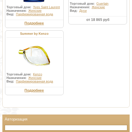
Торговый дом:
Guerlain
Торговый дом:
Yves Saint Laurent
Назначения:
Женские
Назначения:
Женские
Вид:
Духи
Вид:
Парфюмированная вода
от 18 865 руб
Подробнее
Summer by Kenzo
Торговый дом:
Kenzo
Назначения:
Женские
Вид:
Парфюмированная вода
Подробнее