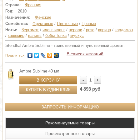
Страна:
Франция
Год:
2010
Назначения:
Женские
Семейства:
Фруктовые
/
Цветочные
/
Пряные
Ноты:
бергамот
/
иланг-иланг
/
нероли
/
роза
/
корица
/
кардамон
/
кашемир
/
ваниль
/
бобы Тонка
/
мускус
Stendhal Ambre Sublime - таинственный и чувственный аромат.
В список желаний
Поделиться
Ambre Sublime 40 мл.
-
+
В КОРЗИНУ
1
4 893 руб
КУПИТЬ В ОДИН КЛИК
ЗАПРОСИТЬ ИНФОРМАЦИЮ
Рекомендуемые товары
Просмотренные товары