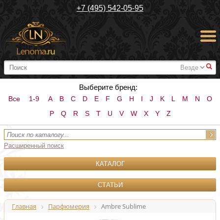
+7 (495) 542-05-95
#
Выберите бренд:
Все
1-9
A
B
C
D
E
F
G
H
I
J
K
L
M
N
O
P
Q
R
S
T
U
V
W
X
Y
Z
Расширенный поиск
КАТАЛОГ
СТАТЬИ
Главная
Парфюмерия
Ambre Sublime