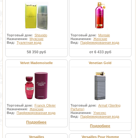
Торговый дом:
Shiseido
Торговый дом:
Montale
Назначения:
Мужские
Назначения:
Женские
Вид:
Туалетная вода
Вид:
Парфюмированная вода
58 350 руб
от 6 433 руб
Velvet Mademoiselle
Venetian Gold
Торговый дом:
Franck Olivier
Торговый дом:
Armaf (Sterling
Назначения:
Женские
Parfums)
Вид:
Парфюмированная вода
Назначения:
Унисекс
Вид:
Парфюмированная вода
Подробнее
Подробнее
Versailles
Versailles Pour Homme