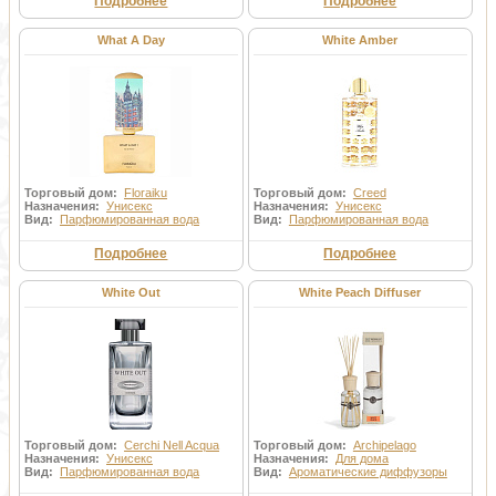
Подробнее
Подробнее
What A Day
White Amber
Торговый дом:
Floraiku
Торговый дом:
Creed
Назначения:
Унисекс
Назначения:
Унисекс
Вид:
Парфюмированная вода
Вид:
Парфюмированная вода
Подробнее
Подробнее
White Out
White Peach Diffuser
Торговый дом:
Cerchi Nell Acqua
Торговый дом:
Archipelago
Назначения:
Унисекс
Назначения:
Для дома
Вид:
Парфюмированная вода
Вид:
Ароматические диффузоры