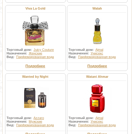
Viva La Gold
Walah
Торговый дом:
Juicy Couture
Торговый дом:
Ajmal
Назначения:
Женские
Назначения:
Унисекс
Вид:
Парфюмированная вода
Вид:
Парфюмированная вода
Подробнее
Подробнее
Wanted by Night
Watani Ahmar
Торговый дом:
Azzaro
Торговый дом:
Ajmal
Назначения:
Мужские
Назначения:
Унисекс
Вид:
Парфюмированная вода
Вид:
Парфюмированная вода