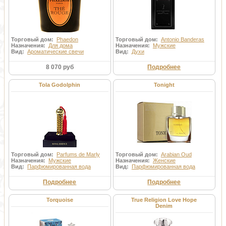
Торговый дом:
Phaedon
Торговый дом:
Antonio Banderas
Назначения:
Для дома
Назначения:
Мужские
Вид:
Ароматические свечи
Вид:
Духи
8 070 руб
Подробнее
Tola Godolphin
Tonight
Торговый дом:
Parfums de Marly
Торговый дом:
Arabian Oud
Назначения:
Мужские
Назначения:
Женские
Вид:
Парфюмированная вода
Вид:
Парфюмированная вода
Подробнее
Подробнее
Torquoise
True Religion Love Hope
Denim