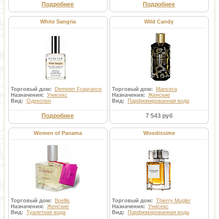
Подробнее
Подробнее
White Sangria
Wild Candy
Торговый дом:
Demeter Fragrance
Торговый дом:
Mancera
Назначения:
Унисекс
Назначения:
Женские
Вид:
Одеколон
Вид:
Парфюмированная вода
Подробнее
7 543 руб
Women of Panama
Woodissime
Торговый дом:
Boellis
Торговый дом:
Thierry Mugler
Назначения:
Женские
Назначения:
Унисекс
Вид:
Туалетная вода
Вид:
Парфюмированная вода