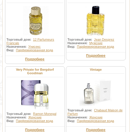
Торговый дом:
12 Parfumeurs
Торговый дом:
Jean Desprez
Francais
Назначения:
Мужские
Назначения:
Унисекс
Вид:
Парфюмированная вода
Вид:
Парфюмированная вода
Подробнее
Подробнее
Very Private for Bergdorf
Vintage
Goodman
Торговый дом:
Chabaud Maison de
Торговый дом:
Ramon Monegal
Parfum
Назначения:
Женские
Назначения:
Женские
Вид:
Парфюмированная вода
Вид:
Парфюмированная вода
Подробнее
Подробнее