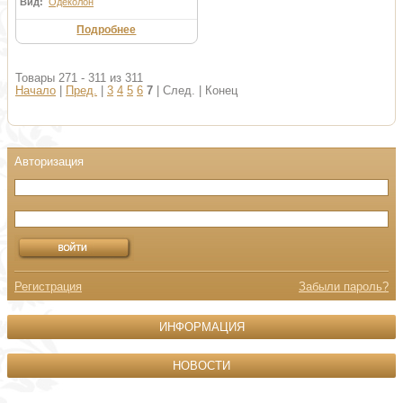
Вид:
Одеколон
Подробнее
Товары 271 - 311 из 311
Начало
|
Пред.
|
3
4
5
6
7
| След. | Конец
Регистрация
Забыли пароль?
ИНФОРМАЦИЯ
НОВОСТИ