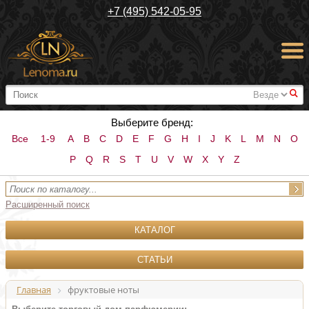
+7 (495) 542-05-95
#
Выберите бренд:
Все
1-9
A
B
C
D
E
F
G
H
I
J
K
L
M
N
O
P
Q
R
S
T
U
V
W
X
Y
Z
Расширенный поиск
КАТАЛОГ
СТАТЬИ
Главная
фруктовые ноты