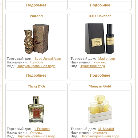
Подробнее
Подробнее
Wurood
XXIX Davanah
Торговый дом:
Syed Junaid Alam
Торговый дом:
Mad et Len
Назначения:
Женские
Назначения:
Унисекс
Вид:
Парфюмированная вода
Вид:
Туалетная вода
Подробнее
Подробнее
Ylang D'Or
Ylang in Gold
Торговый дом:
Il Profumo
Торговый дом:
M. Micallef
Назначения:
Унисекс
Назначения:
Женские
Вид:
Парфюмированная вода
Вид:
Парфюмированная вода