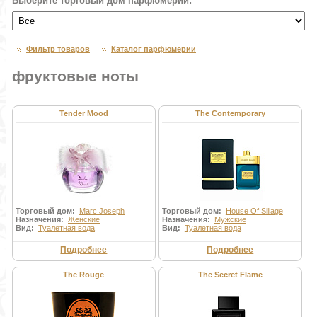
Выберите торговый дом парфюмерии:
Фильтр товаров
Каталог парфюмерии
фруктовые ноты
Tender Mood
The Contemporary
Торговый дом:
Marc Joseph
Торговый дом:
House Of Sillage
Назначения:
Женские
Назначения:
Мужские
Вид:
Туалетная вода
Вид:
Туалетная вода
Подробнее
Подробнее
The Rouge
The Secret Flame