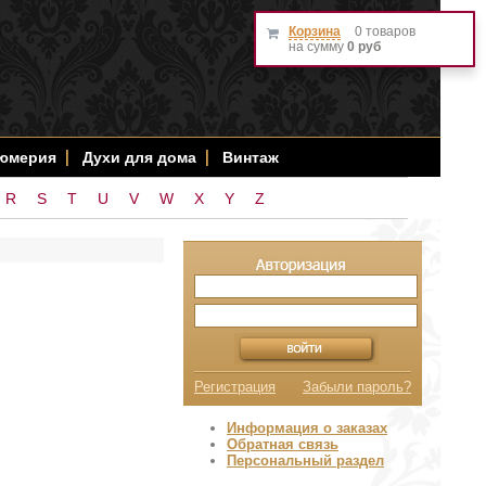
Корзина
0 товаров
на сумму
0 руб
фюмерия
Духи для дома
Винтаж
R
S
T
U
V
W
X
Y
Z
Регистрация
Забыли пароль?
Информация о заказах
Обратная связь
Персональный раздел