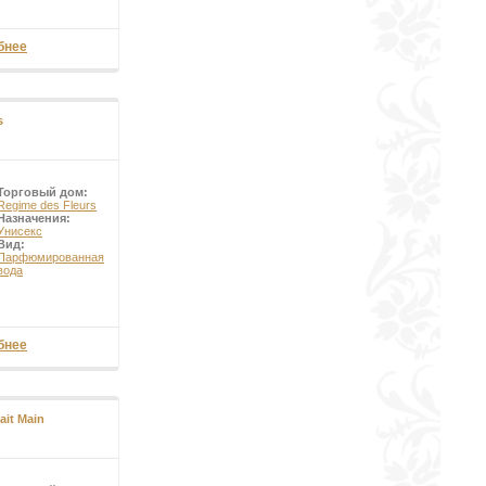
бнее
s
Торговый дом:
Regime des Fleurs
Назначения:
Унисекс
Вид:
Парфюмированная
вода
бнее
ait Main