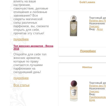
влиять на ваше
Gold Leaves
настроение,
самочувствие, деловые
отношения и любовные
завоевания? Все
Торговый д
секреты магической
Regime des Fl
силы различных
Назначения:
парфюмов, вы, сможете
Унисекс
Вид:
Духи
открыть для себя,
прочитав эту статью!
подробнее
Топ женских ароматов - Весна
2016
Подробнее
Откройте для себя топ
женских ароматов,
которые по праву
считаются лучшими
Himitsu
парфюмами на
сегодняшний день!
подробнее
Торговый д
Все статьи
Regime des Fl
Назначения:
Унисекс
Вид:
Парфюмиров
вода