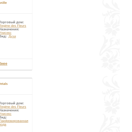
nille
Торговый дом:
Regime des Fleurs
Назначения:
Унисекс
Вид:
Духи
бнее
etals
Торговый дом:
Regime des Fleurs
Назначения:
Унисекс
Вид:
Парфюмированная
вода