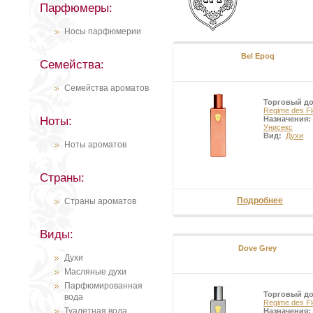
Парфюмеры:
Носы парфюмерии
Bel Epoq
Семейства:
Семейства ароматов
Торговый д
Regime des Fl
Ноты:
Назначения:
Унисекс
Вид:
Духи
Ноты ароматов
Страны:
Подробнее
Страны ароматов
Виды:
Dove Grey
Духи
Масляные духи
Парфюмированная
Торговый д
вода
Regime des Fl
Туалетная вода
Назначения: