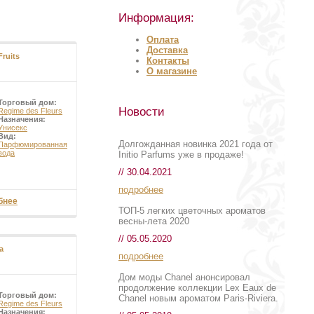
Информация:
Оплата
Доставка
ruits
Контакты
О магазине
Торговый дом:
Новости
Regime des Fleurs
Назначения:
Унисекс
Вид:
Долгожданная новинка 2021 года от
Парфюмированная
вода
Initio Parfums уже в продаже!
// 30.04.2021
подробнее
бнее
ТОП-5 легких цветочных ароматов
весны-лета 2020
// 05.05.2020
a
подробнее
Дом моды Chanel анонсировал
продолжение коллекции Lex Eaux de
Торговый дом:
Chanel новым ароматом Paris-Riviera.
Regime des Fleurs
Назначения: