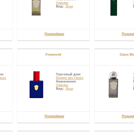
Унисекс
Вид:
Духи
Подробнее
Подро
Freeworld
Glass B
ом:
Торговый дом:
eurs
Regime des Fleurs
Назначения:
Унисекс
Вид:
Духи
Подробнее
Подро