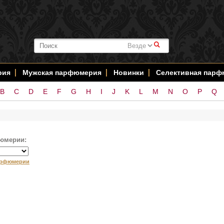
#
рия
Мужская парфюмерия
Новинки
Селективная пар
B
C
D
E
F
G
H
I
J
K
L
M
N
O
P
Q
юмерии:
арфюмерии