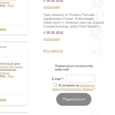
// 05.05.2019
Унисекс
Вид:
Духи
подробнее
Трио новинок от Оливье Польжа -
парфюмера Chanel. Композиция
повествует о любимых местах отдыха
основательницы дома Коко Шанель.
бнее
// 05.05.2019
подробнее
looms
Все новости
Торговый дом:
Подписаться на рассылку
Regime des Fleurs
новостей:
Назначения:
Унисекс
Вид:
Духи
*
E-mail
Я согласен на
обработку
моих персональных данных
*
Подписаться
бнее