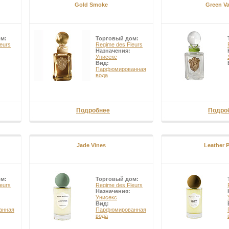
Gold Smoke
Green Va
ом:
Торговый дом:
eurs
Regime des Fleurs
Назначения:
Унисекс
Вид:
Парфюмированная
вода
Подробнее
Подро
Jade Vines
Leather P
ом:
Торговый дом:
eurs
Regime des Fleurs
Назначения:
Унисекс
Вид:
анная
Парфюмированная
вода