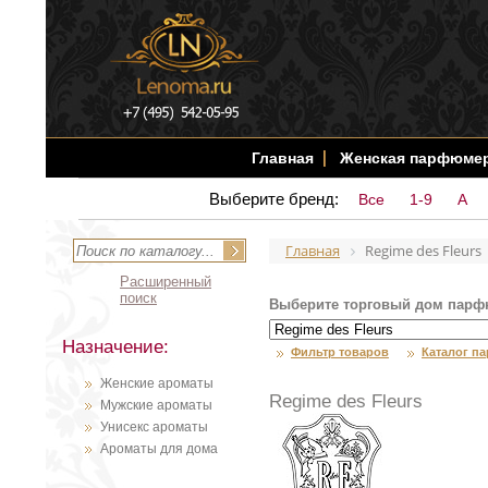
Главная
Женская парфюме
Выберите бренд:
Все
1-9
A
Главная
Regime des Fleurs
Расширенный
поиск
Выберите торговый дом парф
Назначение:
Фильтр товаров
Каталог п
Женские ароматы
Regime des Fleurs
Мужские ароматы
Унисекс ароматы
Ароматы для дома