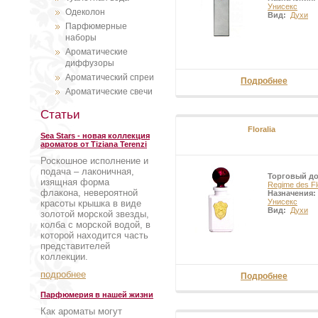
Унисекс
Одеколон
Вид:
Духи
Парфюмерные
наборы
Ароматические
диффузоры
Ароматический спреи
Подробнее
Ароматические свечи
Статьи
Floralia
Sea Stars - новая коллекция
ароматов от Tiziana Terenzi
Роскошное исполнение и
подача – лаконичная,
Торговый д
изящная форма
Regime des Fl
флакона, невероятной
Назначения:
Унисекс
красоты крышка в виде
Вид:
Духи
золотой морской звезды,
колба с морской водой, в
которой находится часть
представителей
коллекции.
подробнее
Подробнее
Парфюмерия в нашей жизни
Как ароматы могут