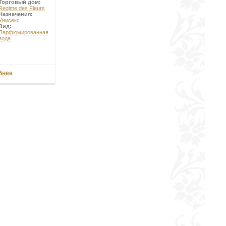
Торговый дом:
Regime des Fleurs
Назначения:
Унисекс
Вид:
Парфюмированная
вода
бнее