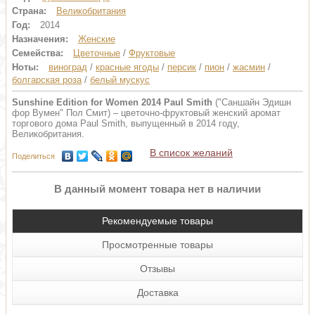
Страна:
Великобритания
Год:
2014
Назначения:
Женские
Семейства:
Цветочные
/
Фруктовые
Ноты:
виноград
/
красные ягоды
/
персик
/
пион
/
жасмин
/
болгарская роза
/
белый мускус
Sunshine Edition for Women 2014 Paul Smith
("Саншайн Эдишн
фор Вумен" Пол Смит) – цветочно-фруктовый женский аромат
торгового дома Paul Smith, выпущенный в 2014 году,
Великобритания.
В список желаний
Поделиться
В данный момент товара нет в наличии
Рекомендуемые товары
Просмотренные товары
Отзывы
Доставка