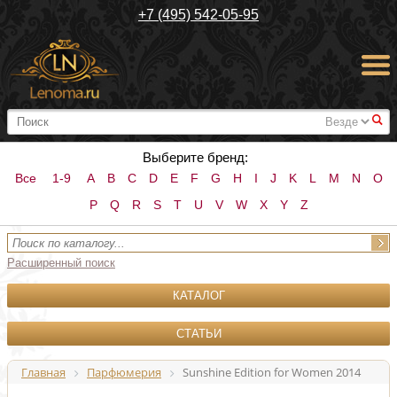
+7 (495) 542-05-95
#
Выберите бренд:
Все
1-9
A
B
C
D
E
F
G
H
I
J
K
L
M
N
O
P
Q
R
S
T
U
V
W
X
Y
Z
Расширенный поиск
КАТАЛОГ
СТАТЬИ
Главная
Парфюмерия
Sunshine Edition for Women 2014