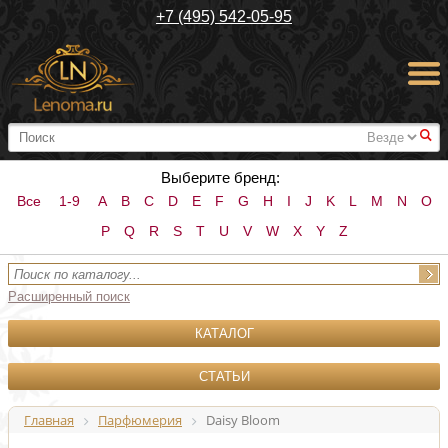
+7 (495) 542-05-95
#
Выберите бренд:
Все
1-9
A
B
C
D
E
F
G
H
I
J
K
L
M
N
O
P
Q
R
S
T
U
V
W
X
Y
Z
Расширенный поиск
КАТАЛОГ
СТАТЬИ
Главная
Парфюмерия
Daisy Bloom