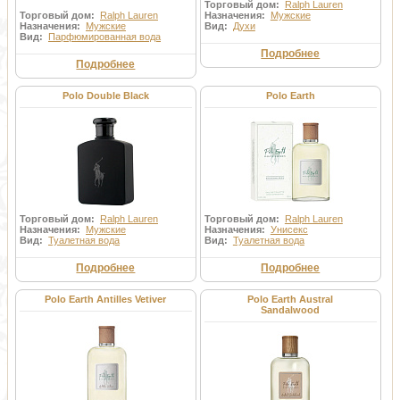
Торговый дом:
Ralph Lauren
Торговый дом:
Ralph Lauren
Назначения:
Мужские
Назначения:
Мужские
Вид:
Духи
Вид:
Парфюмированная вода
Подробнее
Подробнее
Polo Double Black
Polo Earth
Торговый дом:
Ralph Lauren
Торговый дом:
Ralph Lauren
Назначения:
Мужские
Назначения:
Унисекс
Вид:
Туалетная вода
Вид:
Туалетная вода
Подробнее
Подробнее
Polo Earth Antilles Vetiver
Polo Earth Austral
Sandalwood