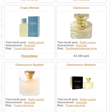
Chaps Woman
Glamourous
Торговый дом:
Ralph Lauren
Торговый дом:
Ralph Lauren
Назначения:
Женские
Назначения:
Женские
Вид:
Туалетная вода
Вид:
Парфюмированная вода
Подробнее
43 285 руб
Glamourous Daylight
Glamourous Shimmer
Торговый дом:
Ralph Lauren
Торговый дом:
Ralph Lauren
Назначения:
Женские
Назначения:
Женские
Вид:
Туалетная вода
Вид:
Туалетная вода