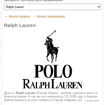
Выберите торговый дом парфюмерии:
Фильтр товаров
Каталог парфюмерии
Ralph Lauren
Духи от
Ralph Lauren
(Ральф Лорен) - признак хорошего вкуса и
благосостояния. А как же все начиналось? В 1939 году в бедном
районе Бронкса на свет появился Ральф Лифшиц, которому было
суждено стать великим дизайнером. Сегодня весь мир знает этого