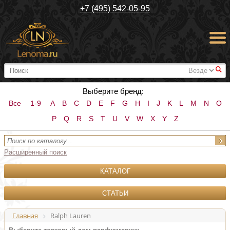
+7 (495) 542-05-95
#
Выберите бренд:
Все
1-9
A
B
C
D
E
F
G
H
I
J
K
L
M
N
O
P
Q
R
S
T
U
V
W
X
Y
Z
Расширенный поиск
КАТАЛОГ
СТАТЬИ
Главная
Ralph Lauren