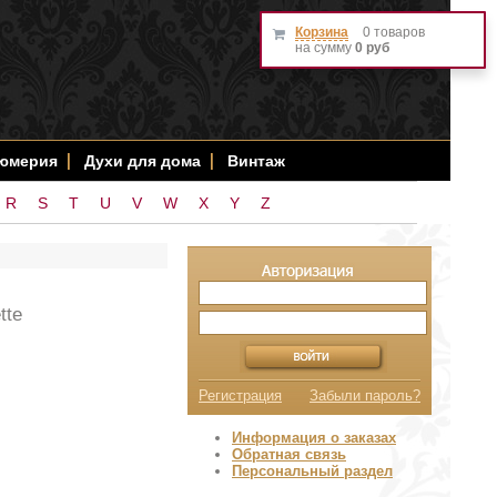
Корзина
0 товаров
на сумму
0 руб
фюмерия
Духи для дома
Винтаж
R
S
T
U
V
W
X
Y
Z
tte
Регистрация
Забыли пароль?
Информация о заказах
Обратная связь
Персональный раздел