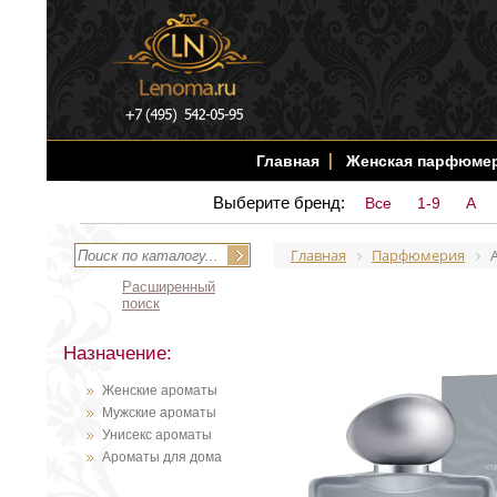
Главная
Женская парфюме
Выберите бренд:
Все
1-9
A
Главная
Парфюмерия
Расширенный
поиск
Назначение:
Женские ароматы
Мужские ароматы
Унисекс ароматы
Ароматы для дома