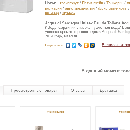
Ноты:
грейпфрут
/
Петит-грейн
/
Танжерин
/
л
розмарин
/
анис звездчатый
/
фруктовые ноты
ветивер
/
мускус
Acqua di Sardegna Unisex Eau de Toilette Acq
("Воды Сардинии унисекс Туалетная вода" Вод
унисекс аромат торгового дома Acqua di Sarde
2014 году, Италия.
В список жела
Поделиться
В данный момент това
Просмотренные товары
Отзывы
Доставка
Mulholland
Wicked