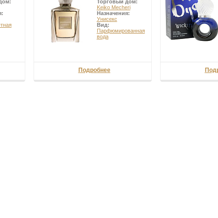
дом:
Торговый дом:
Keiko Mecheri
я:
Назначения:
Унисекс
етная
Вид:
Парфюмированная
вода
Подробнее
Под