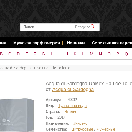
#
рия
Мужская парфюмерия
Новинки
Селективная пар
B
C
D
E
F
G
H
I
J
K
L
M
N
O
P
Q
Acqua di Sardegna Unisex Eau de Toilette
Acqua di Sardegna Unisex Eau de Toile
от
Acqua di Sardegna
Артикул:
93892
Вид:
Туалетная вода
Страна:
Италия
Год:
2014
Назначения:
Унисекс
Семейства:
Цитрусовые
/
Фужерные