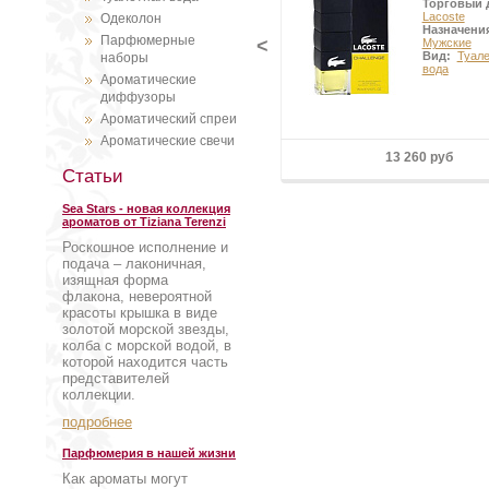
Торговый 
Lacoste
Одеколон
Назначени
Парфюмерные
<
Мужские
Вид:
Туал
наборы
вода
Ароматические
диффузоры
Ароматический спреи
Ароматические свечи
13 260 руб
Статьи
Sea Stars - новая коллекция
ароматов от Tiziana Terenzi
Роскошное исполнение и
подача – лаконичная,
изящная форма
флакона, невероятной
красоты крышка в виде
золотой морской звезды,
колба с морской водой, в
которой находится часть
представителей
коллекции.
подробнее
Парфюмерия в нашей жизни
Как ароматы могут