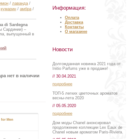
имон
/
лаванда
/
Информация:
/
кумарин
/
амбра
/
Оплата
Доставка
ua di Sardegna
Контакты
ы Сардинии) –
О магазине
gna, выпущенный в
ний
Новости
Долгожданная новинка 2021 года от
Initio Parfums уже в продаже!
ра нет в наличии
// 30.04.2021
подробнее
ТОП-5 легких цветочных ароматов
весны-лета 2020
// 05.05.2020
подробнее
 for Men
Дом моды Chanel анонсировал
продолжение коллекции Lex Eaux de
Chanel новым ароматом Paris-Riviera.