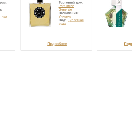
дом:
Торговый дом:
Parfumerie
я:
Generale
Назначения:
етная
Унисекс
Вид:
Туалетная
вода
Подробнее
Под