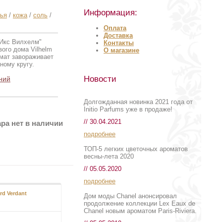
Информация:
тья
/
кожа
/
соль
/
Оплата
Доставка
 Икс Вилхелм"
Контакты
ого дома Vilhelm
О магазине
омат завораживает
ному кругу.
Новости
ний
Долгожданная новинка 2021 года от
Initio Parfums уже в продаже!
// 30.04.2021
ра нет в наличии
подробнее
ТОП-5 легких цветочных ароматов
весны-лета 2020
// 05.05.2020
подробнее
rd Verdant
Premier Figuier
Дом моды Chanel анонсировал
продолжение коллекции Lex Eaux de
Chanel новым ароматом Paris-Riviera.