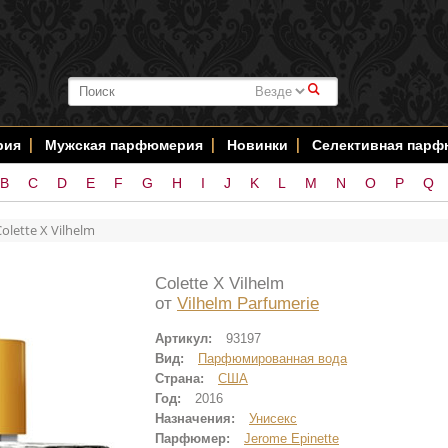
#
рия
Мужская парфюмерия
Новинки
Селективная пар
B
C
D
E
F
G
H
I
J
K
L
M
N
O
P
Q
olette X Vilhelm
Colette X Vilhelm
от
Vilhelm Parfumerie
Артикул:
93197
Вид:
Парфюмированная вода
Страна:
США
Год:
2016
Назначения:
Унисекс
Парфюмер:
Jerome Epinette