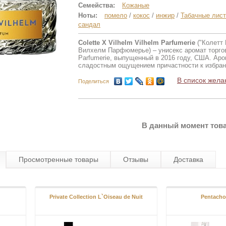
Семейства:
Кожаные
Ноты:
помело
/
кокос
/
инжир
/
Табачные лис
сандал
Colette X Vilhelm Vilhelm Parfumerie
("Колетт
Вилхелм Парфюмерье) – унисекс аромат торгов
Parfumerie, выпущенный в 2016 году, США. Ар
сладостным ощущением причастности к избран
В список жела
Поделиться
В данный момент това
Просмотренные товары
Отзывы
Доставка
Private Collection L`Oiseau de Nuit
Pentacho