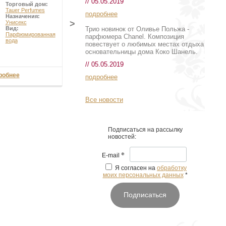
// 05.05.2019
Торговый дом:
Торговый дом:
Tauer Perfumes
L'Artisan Parfumeur
подробнее
Назначения:
Назначения:
>
Унисекс
Унисекс
Трио новинок от Оливье Польжа -
Вид:
Вид:
Туалетная
Парфюмированная
вода
парфюмера Chanel. Композиция
вода
повествует о любимых местах отдыха
основательницы дома Коко Шанель.
// 05.05.2019
робнее
от 15 535 руб
подробнее
Все новости
Подписаться на рассылку
новостей:
*
E-mail
Я согласен на
обработку
моих персональных данных
*
Подписаться