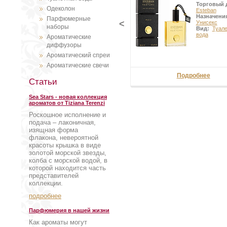
Торговый 
Одеколон
Esteban
Назначени
Парфюмерные
<
Унисекс
наборы
Вид:
Туал
вода
Ароматические
диффузоры
Ароматический спреи
Ароматические свечи
Подробнее
Статьи
Sea Stars - новая коллекция
ароматов от Tiziana Terenzi
Роскошное исполнение и
подача – лаконичная,
изящная форма
флакона, невероятной
красоты крышка в виде
золотой морской звезды,
колба с морской водой, в
которой находится часть
представителей
коллекции.
подробнее
Парфюмерия в нашей жизни
Как ароматы могут