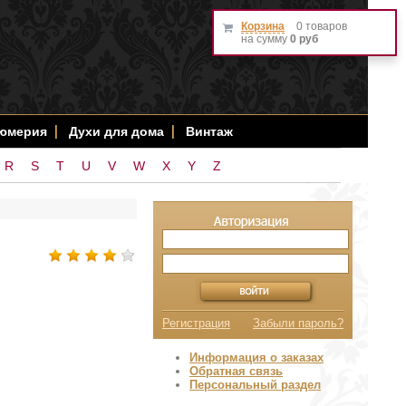
Корзина
0 товаров
на сумму
0 руб
фюмерия
Духи для дома
Винтаж
R
S
T
U
V
W
X
Y
Z
Регистрация
Забыли пароль?
Информация о заказах
Обратная связь
Персональный раздел