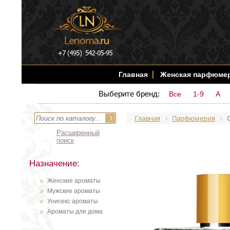
Главная
Женская парфюме
Выберите бренд:
Все
1-9
A
Главная
Парфюмерия
C
Расширенный
поиск
Назначение:
Женские ароматы
Мужские ароматы
Унисекс ароматы
Ароматы для дома