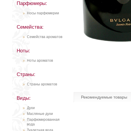
Парфюмеры:
Носы парфюмерии
Семейства:
Семейства ароматов
Ноты:
Ноты ароматов
Страны:
Страны ароматов
Рекомендуемые товары
Виды:
Духи
Масляные духи
Парфюмированная
вода
Туалетная вода