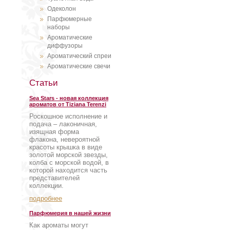
Одеколон
Парфюмерные
наборы
Ароматические
диффузоры
Ароматический спреи
Ароматические свечи
Статьи
Sea Stars - новая коллекция
ароматов от Tiziana Terenzi
Роскошное исполнение и
подача – лаконичная,
изящная форма
флакона, невероятной
красоты крышка в виде
золотой морской звезды,
колба с морской водой, в
которой находится часть
представителей
коллекции.
подробнее
Парфюмерия в нашей жизни
Как ароматы могут