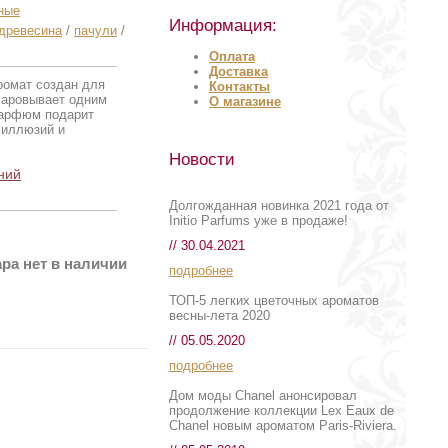
ные
Информация:
древесина
/
пачули
/
Оплата
Доставка
аромат создан для
Контакты
чаровывает одним
О магазине
Парфюм подарит
 иллюзий и
Новости
ний
Долгожданная новинка 2021 года от
Initio Parfums уже в продаже!
// 30.04.2021
ра нет в наличии
подробнее
ТОП-5 легких цветочных ароматов
весны-лета 2020
// 05.05.2020
подробнее
Дом моды Chanel анонсировал
продолжение коллекции Lex Eaux de
Chanel новым ароматом Paris-Riviera.