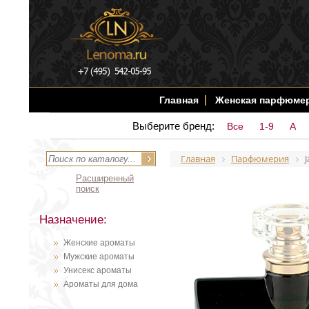
Главная
Женская парфюме
Выберите бренд:
Все
1-9
A
Главная
Парфюмерия
Расширенный
поиск
Назначение:
Женские ароматы
Мужские ароматы
Унисекс ароматы
Ароматы для дома