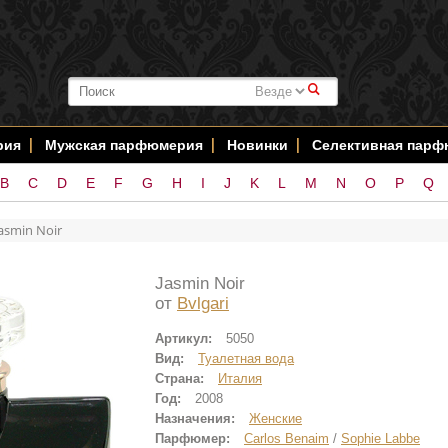
#
рия
Мужская парфюмерия
Новинки
Селективная пар
B
C
D
E
F
G
H
I
J
K
L
M
N
O
P
Q
Jasmin Noir
Jasmin Noir
от
Bvlgari
Артикул:
5050
Вид:
Туалетная вода
Страна:
Италия
Год:
2008
Назначения:
Женские
Парфюмер:
Carlos Benaim
/
Sophie Labbe