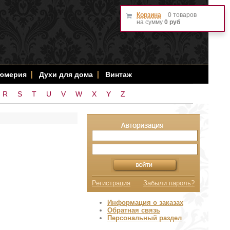
Корзина
0 товаров
на сумму
0 руб
фюмерия
Духи для дома
Винтаж
R
S
T
U
V
W
X
Y
Z
Регистрация
Забыли пароль?
Информация о заказах
Обратная связь
Персональный раздел