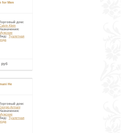
n for Men
Торговый дом:
Calvin Klein
Назначения:
Мужские
Вид:
Туалетная
вода
0 руб
mani He
Торговый дом:
Giorgio Armani
Назначения:
Мужские
Вид:
Туалетная
вода