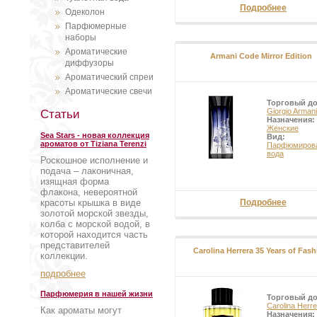
Подробнее
Одеколон
Парфюмерные
наборы
Ароматические
Armani Code Mirror Edition
диффузоры
Ароматический спреи
Ароматические свечи
Торговый д
Giorgio Armani
Статьи
Назначения:
Женские
Sea Stars - новая коллекция
Вид:
ароматов от Tiziana Terenzi
Парфюмиров
вода
Роскошное исполнение и
подача – лаконичная,
изящная форма
флакона, невероятной
красоты крышка в виде
Подробнее
золотой морской звезды,
колба с морской водой, в
которой находится часть
представителей
Carolina Herrera 35 Years of Fas
коллекции.
подробнее
Парфюмерия в нашей жизни
Торговый д
Carolina Herre
Как ароматы могут
Назначения: