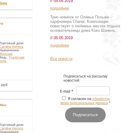
// 05.05.2019
бнее
подробнее
Трио новинок от Оливье Польжа -
парфюмера Chanel. Композиция
na
повествует о любимых местах отдыха
основательницы дома Коко Шанель.
// 05.05.2019
Торговый дом:
подробнее
Carolina Herrera
Назначения:
Женские
Вид:
Туалетная
Все новости
вода
Подписаться на рассылку
новостей:
5 руб
*
E-mail
Я согласен на
обработку
моих персональных данных
*
 Men
Подписаться
Торговый дом:
Carolina Herrera
Назначения: