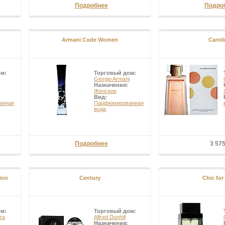
Подробнее
Подро
Armani Code Women
Caroli
ом:
Торговый дом:
Giorgio Armani
Назначения:
Женские
Вид:
анная
Парфюмированная
вода
Подробнее
3 57
hion
Century
Chic for
ом:
Торговый дом:
ra
Alfred Dunhill
Назначения: