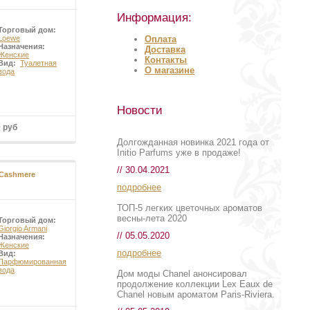
Информация:
Торговый дом:
Оплата
Loewe
Назначения:
Доставка
Женские
Контакты
Вид:
Туалетная
О магазине
вода
Новости
0 руб
Долгожданная новинка 2021 года от
Initio Parfums уже в продаже!
// 30.04.2021
 Cashmere
подробнее
ТОП-5 легких цветочных ароматов
весны-лета 2020
Торговый дом:
Giorgio Armani
// 05.05.2020
Назначения:
Женские
подробнее
Вид:
Парфюмированная
вода
Дом моды Chanel анонсировал
продолжение коллекции Lex Eaux de
Chanel новым ароматом Paris-Riviera.