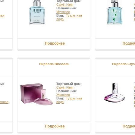
ом:
Торговый дом:
Calvin Klein
Назначения:
Мужские
ная
Вид:
Туалетная
вода
Подробнее
Подро
Euphoria Blossom
Euphoria Cryst
ом:
Торговый дом:
Calvin Klein
Назначения:
Женские
Вид:
Туалетная
анная
вода
Подробнее
Подро