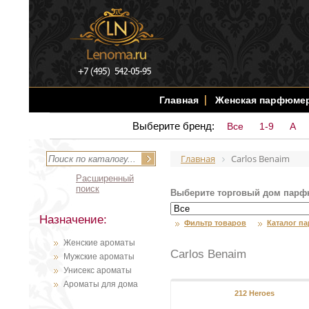
Главная
Женская парфюме
Выберите бренд:
Все
1-9
A
Главная
Carlos Benaim
Расширенный
поиск
Выберите торговый дом парф
Назначение:
Фильтр товаров
Каталог п
Женские ароматы
Carlos Benaim
Мужские ароматы
Унисекс ароматы
Ароматы для дома
212 Heroes