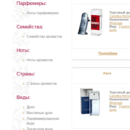
Парфюмеры:
Торговый д
Носы парфюмерии
Carolina Herre
Назначения:
Мужские
Семейства:
Вид:
Туалет
вода
Семейства ароматов
Ноты:
Подробнее
Ноты ароматов
Страны:
Aqua
Страны ароматов
Торговый д
Carolina Herre
Виды:
Назначения:
Мужские
Вид:
Туалет
Духи
вода
Масляные духи
Парфюмированная
вода
Туалетная вода