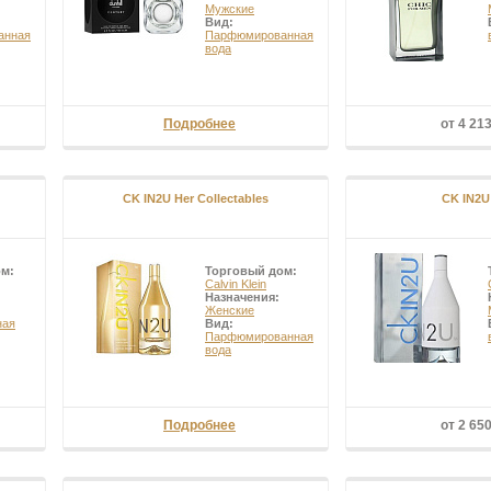
Мужские
Вид:
анная
Парфюмированная
вода
Подробнее
от 4 21
CK IN2U Her Collectables
CK IN2U
ом:
Торговый дом:
Calvin Klein
Назначения:
Женские
ная
Вид:
Парфюмированная
вода
Подробнее
от 2 65