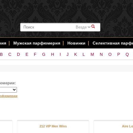
#
рия
Мужская парфюмерия
Новинки
Селективная пар
B
C
D
E
F
G
H
I
J
K
L
M
N
O
P
Q
юмерии:
арфюмерии
212 VIP Men Wins
Aire L