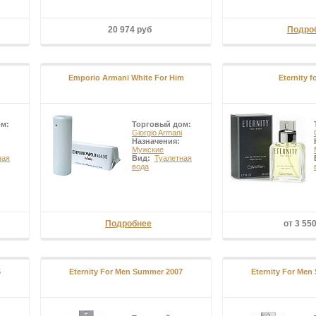
20 974 руб
Подро
Emporio Armani White For Him
Eternity f
ом:
Торговый дом:
Giorgio Armani
Назначения:
Мужские
ная
Вид:
Туалетная
вода
Подробнее
от 3 55
5
Eternity For Men Summer 2007
Eternity For Men