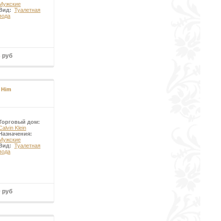
Мужские
Вид:
Туалетная
вода
3 руб
 Him
Торговый дом:
Calvin Klein
Назначения:
Мужские
Вид:
Туалетная
вода
0 руб