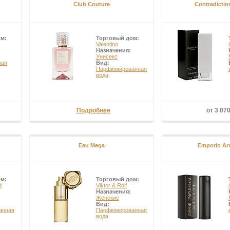
Club Couture
Contradictio
ом:
Торговый дом:
Valentino
Назначения:
Унисекс
ная
Вид:
Парфюмированная
вода
Подробнее
от 3 07
Eau Mega
Emporio Ar
ом:
Торговый дом:
d
Viktor & Rolf
Назначения:
Женские
Вид:
анная
Парфюмированная
вода