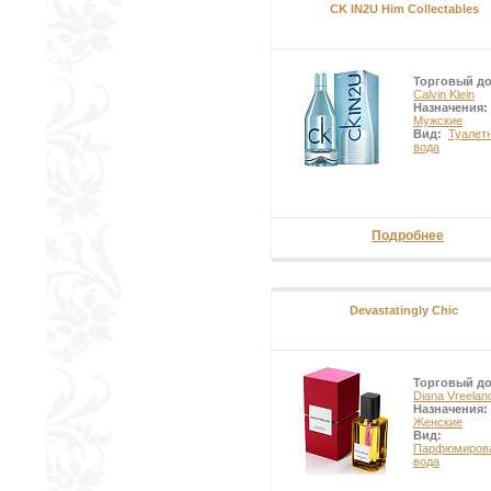
CK IN2U Him Collectables
Торговый д
Calvin Klein
Назначения:
Мужские
Вид:
Туалет
вода
Подробнее
Devastatingly Chic
Торговый д
Diana Vreelan
Назначения:
Женские
Вид:
Парфюмиров
вода