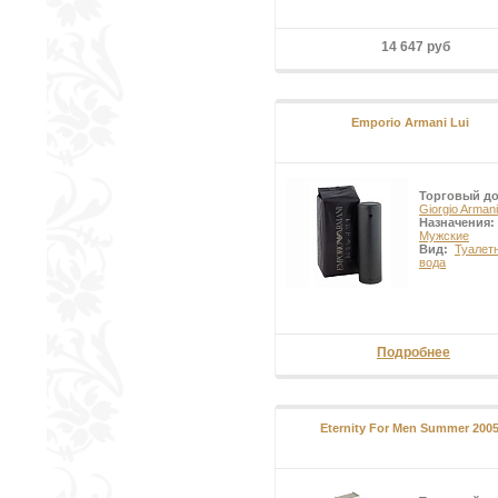
14 647 руб
Emporio Armani Lui
Торговый д
Giorgio Armani
Назначения:
Мужские
Вид:
Туалет
вода
Подробнее
Eternity For Men Summer 200