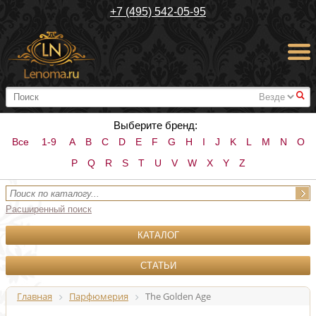
+7 (495) 542-05-95
#
Выберите бренд:
Все
1-9
A
B
C
D
E
F
G
H
I
J
K
L
M
N
O
P
Q
R
S
T
U
V
W
X
Y
Z
Расширенный поиск
КАТАЛОГ
СТАТЬИ
Главная
Парфюмерия
The Golden Age