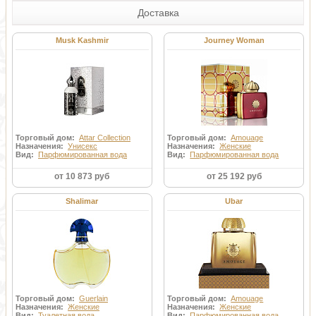
Доставка
Musk Kashmir
Journey Woman
Торговый дом:
Attar Collection
Торговый дом:
Amouage
Назначения:
Унисекс
Назначения:
Женские
Вид:
Парфюмированная вода
Вид:
Парфюмированная вода
от 10 873 руб
от 25 192 руб
Shalimar
Ubar
Торговый дом:
Guerlain
Торговый дом:
Amouage
Назначения:
Женские
Назначения:
Женские
Вид:
Туалетная вода
Вид:
Парфюмированная вода