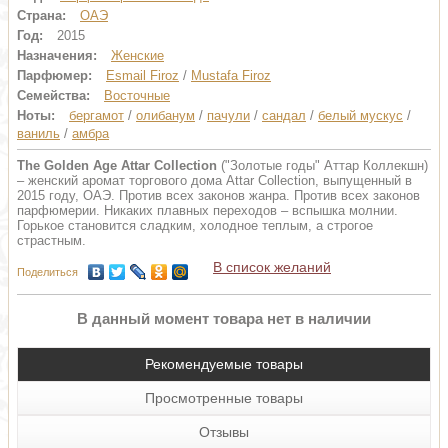
Страна:
ОАЭ
Год:
2015
Назначения:
Женские
Парфюмер:
Esmail Firoz
/
Mustafa Firoz
Семейства:
Восточные
Ноты:
бергамот
/
олибанум
/
пачули
/
сандал
/
белый мускус
/
ваниль
/
амбра
The Golden Age Attar Collection
("Золотые годы" Аттар Коллекшн)
– женский аромат торгового дома Attar Collection, выпущенный в
2015 году, ОАЭ. Против всех законов жанра. Против всех законов
парфюмерии. Никаких плавных переходов – вспышка молнии.
Горькое становится сладким, холодное теплым, а строгое
страстным.
В список желаний
Поделиться
В данный момент товара нет в наличии
Рекомендуемые товары
Просмотренные товары
Отзывы