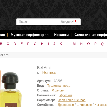
#
рия
Мужская парфюмерия
Новинки
Селективная пар
B
C
D
E
F
G
H
I
J
K
L
M
N
O
P
Q
Bel Ami
Bel Ami
от
Hermes
Артикул:
39206
Вид:
Туалетная вода
Страна:
Франция
Назначения:
Мужские
Парфюмер:
Jean-Louis Sieuzac
Семейства:
Древесные
/
Шипровые
/
Кожаны