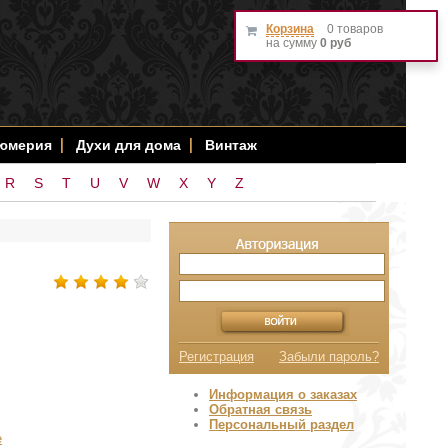
Корзина
0 товаров
на сумму
0 руб
фюмерия
Духи для дома
Винтаж
R
S
T
U
V
W
X
Y
Z
Регистрация
Забыли пароль?
Информация о заказах
Обратная связь
Персональный раздел
е