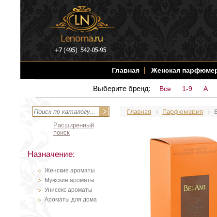
Главная
Женская парфюме
Выберите бренд:
Все
1-9
A
Главная
Парфюмерия
Расширенный
поиск
Назначение:
Женские ароматы
Мужские ароматы
Унисекс ароматы
Ароматы для дома