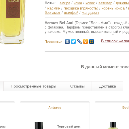
Ноты:
амбра
/
кожа
/
кокос
/
ветивер
/
дубовы
/
жасмин
/
гвоздика (пряность)
/
корень ириса
/
бергамот
/
шалфей
/
мандарин
Hermes Bel Ami
(Гермес "Бель Ами") - каждый
с флакона. Парфюм представлен в строгой кл
упаковке. Мужественный, выразительный и ред
интенсивной, необычной и безупречной компози
древесного шипра. Аромат безусловно обратит 
В список жела
Поделиться
Мандарин, петитгрейн, лимон и шалфей раскры
Ирис, базилик, гвоздика и пачули – являются 
Стиракс, ветивер и ваниль завершают парфюм
теплыми, восточными базовыми аккордами.
В данный момент това
Просмотренные товары
Отзывы
Доставка
Antaeus
Equ
дом:
Торговый дом: