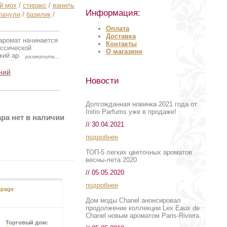
й мох
/
стиракс
/
ваниль
Информация:
пачули
/
базилик
/
Оплата
Доставка
 аромат начинается
Контакты
ассической
О магазине
кий аромат с
цией кожаного или
на себя внимание.
ний
вают аромат.
Новости
«сердцем» аромата.
ерную композицию
Долгожданная новинка 2021 года от
Initio Parfums уже в продаже!
ра нет в наличии
// 30.04.2021
подробнее
ТОП-5 легких цветочных ароматов
весны-лета 2020
// 05.05.2020
подробнее
ipage
Дом моды Chanel анонсировал
продолжение коллекции Lex Eaux de
Chanel новым ароматом Paris-Riviera.
Торговый дом: