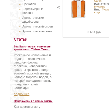
Caron
Назначени
Одеколон
<
Мужские
Парфюмерные
Вид:
Туал
вода
наборы
Ароматические
диффузоры
Ароматический спреи
Ароматические свечи
8 653 руб
Статьи
Sea Stars - новая коллекция
ароматов от Tiziana Terenzi
Роскошное исполнение и
подача – лаконичная,
изящная форма
флакона, невероятной
красоты крышка в виде
золотой морской звезды,
колба с морской водой, в
которой находится часть
представителей
коллекции.
подробнее
Парфюмерия в нашей жизни
Как ароматы могут