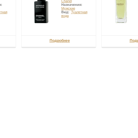
Chanel
я:
Назначения:
Мужские
етная
Вид:
Туалетная
вода
Подробнее
Под