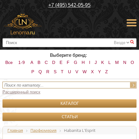
+7 (495) 542-05-95
#
Выберите бренд:
Все
1-9
A
B
C
D
E
F
G
H
I
J
K
L
M
N
O
P
Q
R
S
T
U
V
W
X
Y
Z
Расширенный поиск
КАТАЛОГ
СТАТЬИ
Главная
Парфюмерия
Habanita L'Esprit