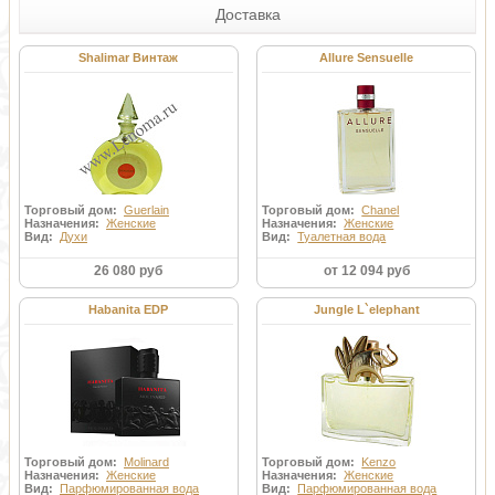
Доставка
Shalimar Винтаж
Allure Sensuelle
Торговый дом:
Guerlain
Торговый дом:
Chanel
Назначения:
Женские
Назначения:
Женские
Вид:
Духи
Вид:
Туалетная вода
26 080 руб
от 12 094 руб
Habanita EDP
Jungle L`elephant
Торговый дом:
Molinard
Торговый дом:
Kenzo
Назначения:
Женские
Назначения:
Женские
Вид:
Парфюмированная вода
Вид:
Парфюмированная вода