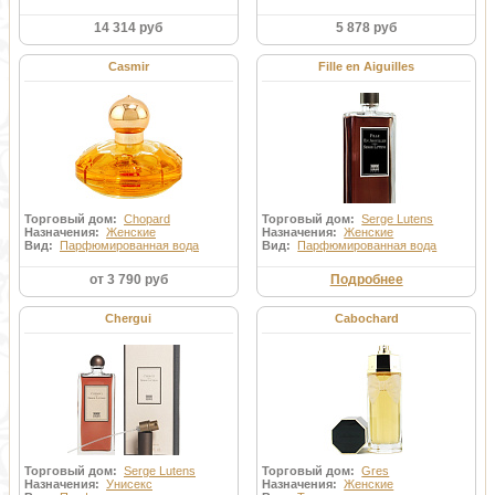
14 314 руб
5 878 руб
Casmir
Fille en Aiguilles
Торговый дом:
Chopard
Торговый дом:
Serge Lutens
Назначения:
Женские
Назначения:
Женские
Вид:
Парфюмированная вода
Вид:
Парфюмированная вода
от 3 790 руб
Подробнее
Chergui
Cabochard
Торговый дом:
Serge Lutens
Торговый дом:
Gres
Назначения:
Унисекс
Назначения:
Женские