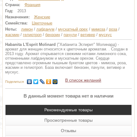
Страна:
Франция
Год:
2013
Назначения:
Женские
Семейства:
Цветочные
Ноты:
лимон
/
лабданум
/
мускатный орех
/
мимоза
/
роза
/
жасмин
/
гелиотроп
/
бензоин
/
пачули
/
ветивер
/
мускус
Habanita L'Esprit Molinard
("Хабанита Эспирит" Молинард) -
аромат для женщин относится к цветочным ароматам. . Создан в
2013 году. Аромат открывается свежими нотами лимонного сока,
оттененными лабданумом и мускатным орехом. Сердце
представлено огромным пышным букетом цветов - мимоза, роза,
жасмин и гелиотроп. База включает бензоин, пачули, ветивер и
мускус.
В список желаний
Поделиться
В данный момент товара нет в наличии
Рекомендуемые товары
Просмотренные товары
Отзывы