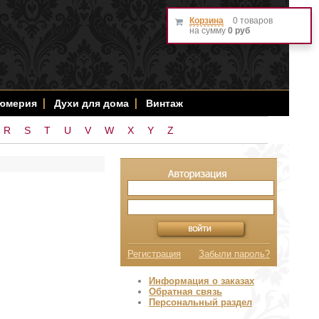
Корзина
0 товаров
на сумму
0 руб
фюмерия
Духи для дома
Винтаж
R
S
T
U
V
W
X
Y
Z
Регистрация
Забыли пароль?
Информация о заказах
Обратная связь
Персональный раздел