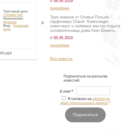
// 05.05.2019
подробнее
Торговый дом:
Торговый дом:
Christian Dior
Chanel
Трио новинок от Оливье Польжа -
Назначения:
Назначения:
парфюмера Chanel. Композиция
>
Мужские
Мужские
повествует о любимых местах отдыха
Вид:
Туалетная
Вид:
Туалетная
вода
вода
основательницы дома Коко Шанель.
// 05.05.2019
подробнее
765 руб
от 10 096 руб
Все новости
Подписаться на рассылку
новостей:
*
E-mail
Я согласен на
обработку
моих персональных данных
*
Подписаться