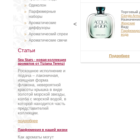
Одеколон
Парфюмерные
Торговый 
Giorgio Arma
наборы
Назначени
Ароматические
<
Женские
Вид:
диффузоры
Парфюмиро
Ароматический спреи
вода
Ароматические свечи
Статьи
Подробнее
Sea Stars - новая коллекция
ароматов от Tiziana Terenzi
Роскошное исполнение и
подача – лаконичная,
изящная форма
флакона, невероятной
красоты крышка в виде
золотой морской звезды,
колба с морской водой, в
которой находится часть
представителей
коллекции.
подробнее
Парфюмерия в нашей жизни
Как ароматы могут