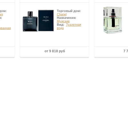
дом:
Торговый дом:
ni
Chanel
я:
Назначения:
Мужские
Вид:
Туалетная
ванная
вода
от 9 818 руб
7 