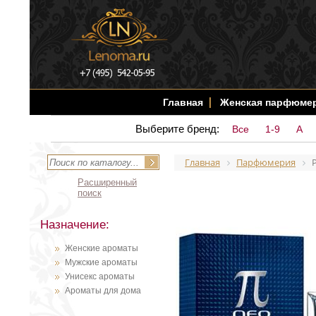
Главная
Женская парфюме
Выберите бренд:
Все
1-9
A
Главная
Парфюмерия
Расширенный
поиск
Назначение:
Женские ароматы
Мужские ароматы
Унисекс ароматы
Ароматы для дома