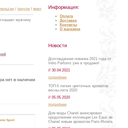
Информация:
пельсин
/
пачули
/
мирт
Оплата
риглашает мужчину
Доставка
Контакты
О магазине
Новости
ний
Долгожданная новинка 2021 года от
Initio Parfums уже в продаже!
// 30.04.2021
подробнее
ра нет в наличии
ТОП-5 легких цветочных ароматов
весны-лета 2020
// 05.05.2020
подробнее
Дом моды Chanel анонсировал
продолжение коллекции Lex Eaux de
mme Sport
Egoiste Platinum
Chanel новым ароматом Paris-Riviera.