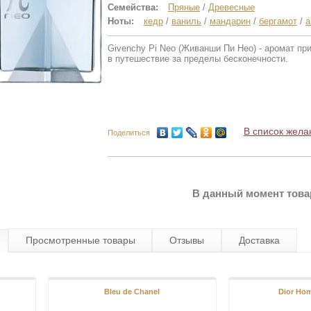
Семейства:
Пряные
/
Древесные
Ноты:
кедр
/
ваниль
/
мандарин
/
бергамот
/
а
Givenchy Pi Neo (Живанши Пи Нео) - аромат п
в путешествие за пределы бесконечности.
В список жела
Поделиться
В данный момент това
Просмотренные товары
Отзывы
Доставка
Bleu de Chanel
Dior Ho