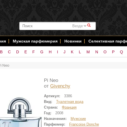
#
рия
Мужская парфюмерия
Новинки
Селективная пар
B
C
D
E
F
G
H
I
J
K
L
M
N
O
P
Q
Pi Neo
Pi Neo
от
Givenchy
Артикул:
3386
Вид:
Туалетная вода
Страна:
Франция
Год:
2008
Назначения:
Мужские
Парфюмер:
Francoise Donche