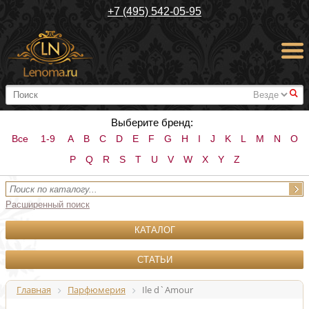
+7 (495) 542-05-95
#
Выберите бренд:
Все
1-9
A
B
C
D
E
F
G
H
I
J
K
L
M
N
O
P
Q
R
S
T
U
V
W
X
Y
Z
Расширенный поиск
КАТАЛОГ
СТАТЬИ
Главная
Парфюмерия
Ile d`Amour