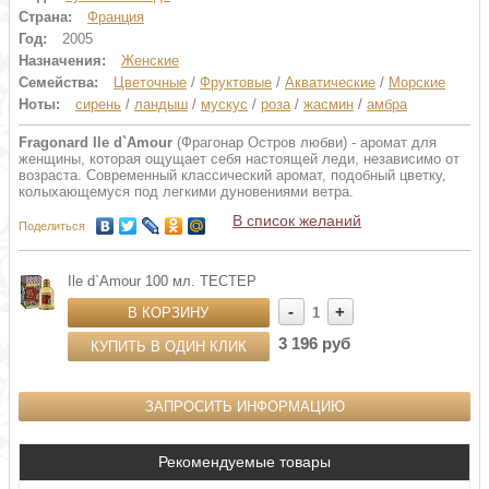
Страна:
Франция
Год:
2005
Назначения:
Женские
Семейства:
Цветочные
/
Фруктовые
/
Акватические
/
Морские
Ноты:
сирень
/
ландыш
/
мускус
/
роза
/
жасмин
/
амбра
Fragonard Ile d`Amour
(Фрагонар Остров любви) - аромат для
женщины, которая ощущает себя настоящей леди, независимо от
возраста. Современный классический аромат, подобный цветку,
колыхающемуся под легкими дуновениями ветра.
В список желаний
Поделиться
Ile d`Amour 100 мл. ТЕСТЕР
-
+
В КОРЗИНУ
1
3 196 руб
КУПИТЬ В ОДИН КЛИК
ЗАПРОСИТЬ ИНФОРМАЦИЮ
Рекомендуемые товары