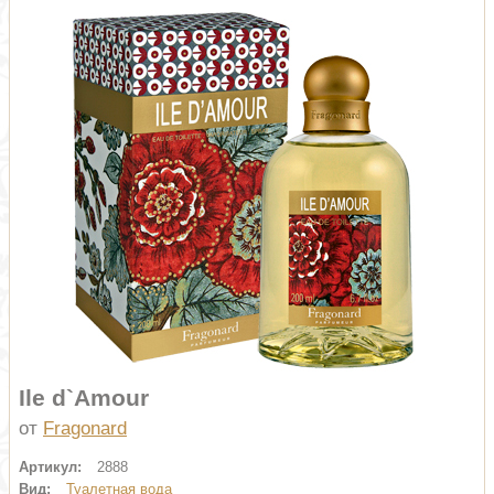
Ile d`Amour
от
Fragonard
Артикул:
2888
Вид:
Туалетная вода