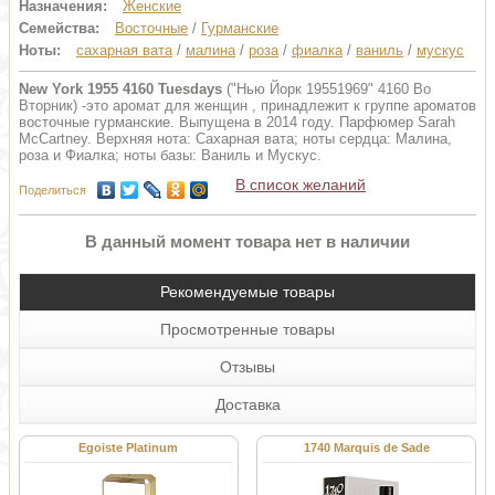
Назначения:
Женские
Семейства:
Восточные
/
Гурманские
Ноты:
сахарная вата
/
малина
/
роза
/
фиалка
/
ваниль
/
мускус
New York 1955 4160 Tuesdays
("Нью Йорк 19551969" 4160 Во
Вторник) -это аромат для женщин , принадлежит к группе ароматов
восточные гурманские. Выпущена в 2014 году. Парфюмер Sarah
McCartney. Верхняя нота: Сахарная вата; ноты сердца: Малина,
роза и Фиалка; ноты базы: Ваниль и Мускус.
В список желаний
Поделиться
В данный момент товара нет в наличии
Рекомендуемые товары
Просмотренные товары
Отзывы
Доставка
Egoiste Platinum
1740 Marquis de Sade