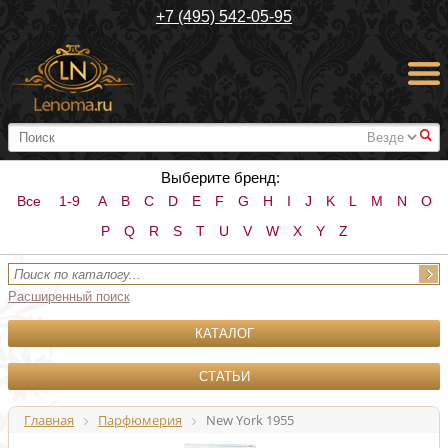
+7 (495) 542-05-95
#
Выберите бренд:
Все
1-9
A
B
C
D
E
F
G
H
I
J
K
L
M
N
O
P
Q
R
S
T
U
V
W
X
Y
Z
Расширенный поиск
КАТАЛОГ
СТАТЬИ
Главная
Парфюмерия
New York 1955