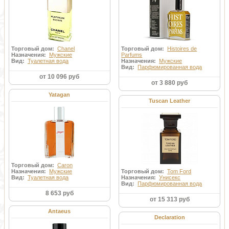
Торговый дом:
Chanel
Торговый дом:
Histoires de
Назначения:
Мужские
Parfums
Вид:
Туалетная вода
Назначения:
Мужские
Вид:
Парфюмированная вода
от 10 096 руб
от 3 880 руб
Yatagan
Tuscan Leather
Торговый дом:
Caron
Назначения:
Мужские
Торговый дом:
Tom Ford
Вид:
Туалетная вода
Назначения:
Унисекс
Вид:
Парфюмированная вода
8 653 руб
от 15 313 руб
Antaeus
Declaration