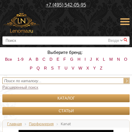
+7 (495) 542-05-95
#
Выберите бренд:
Все
1-9
A
B
C
D
E
F
G
H
I
J
K
L
M
N
O
P
Q
R
S
T
U
V
W
X
Y
Z
Расширенный поиск
КАТАЛОГ
СТАТЬИ
Главная
Парфюмерия
Kanat