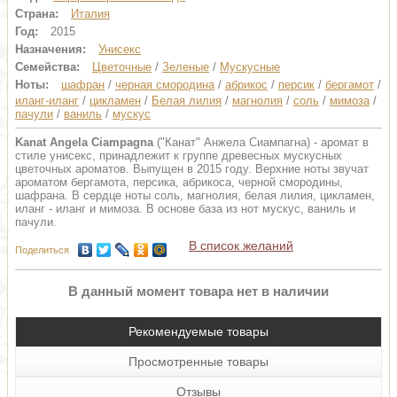
Страна:
Италия
Год:
2015
Назначения:
Унисекс
Семейства:
Цветочные
/
Зеленые
/
Мускусные
Ноты:
шафран
/
черная смородина
/
абрикос
/
персик
/
бергамот
/
иланг-иланг
/
цикламен
/
Белая лилия
/
магнолия
/
соль
/
мимоза
/
пачули
/
ваниль
/
мускус
Kanat Angela Ciampagna
("Канат" Анжела Сиампагна) - аромат в
стиле унисекс, принадлежит к группе древесных мускусных
цветочных ароматов. Выпущен в 2015 году. Верхние ноты звучат
ароматом бергамота, персика, абрикоса, черной смородины,
шафрана. В сердце ноты соль, магнолия, белая лилия, цикламен,
иланг - иланг и мимоза. В основе база из нот мускус, ваниль и
пачули.
В список желаний
Поделиться
В данный момент товара нет в наличии
Рекомендуемые товары
Просмотренные товары
Отзывы