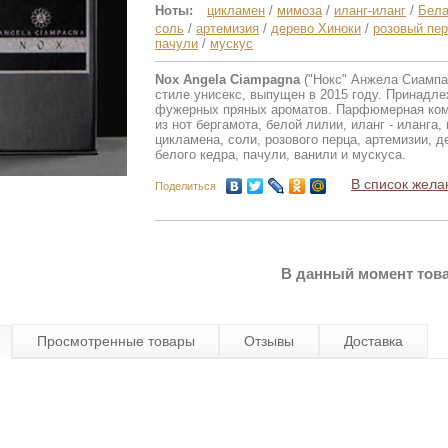
Ноты:
цикламен
/
мимоза
/
иланг-иланг
/
Бела
соль
/
артемизия
/
дерево Хиноки
/
розовый пе
пачули
/
мускус
Nox Angela Ciampagna
("Нокс" Анжела Сиампаг
стиле унисекс, выпущен в 2015 году. Принадле
фужерных пряных ароматов. Парфюмерная ком
из нот бергамота, белой лилии, иланг - иланга,
цикламена, соли, розового перца, артемизии, д
белого кедра, пачули, ванили и мускуса.
В список жела
Поделиться
В данный момент това
Просмотренные товары
Отзывы
Доставка