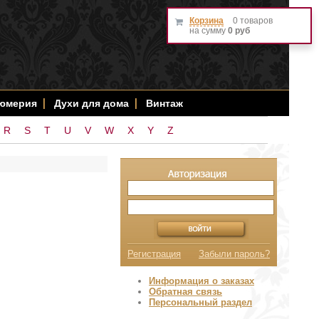
Корзина
0 товаров
на сумму
0 руб
фюмерия
Духи для дома
Винтаж
R
S
T
U
V
W
X
Y
Z
Регистрация
Забыли пароль?
Информация о заказах
Обратная связь
Персональный раздел