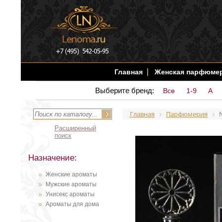
Главная
Женская парфюме
Выберите бренд:
Все
1-9
A
Главная
Парфюмерия
Расширенный
поиск
Назначение:
Женские ароматы
Мужские ароматы
Унисекс ароматы
Ароматы для дома