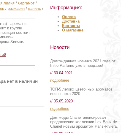
я лилия
/
бергамот
/
Информация:
рец
/
размарин
/
ваниль
/
Оплата
Доставка
на) - аромат в
Контакты
жит к группе
О магазине
позиция состоит
 мимозы,
ерева Хиноки,
Новости
ний
Долгожданная новинка 2021 года от
Initio Parfums уже в продаже!
// 30.04.2021
подробнее
ра нет в наличии
ТОП-5 легких цветочных ароматов
весны-лета 2020
// 05.05.2020
подробнее
Дом моды Chanel анонсировал
продолжение коллекции Lex Eaux de
Chanel новым ароматом Paris-Riviera.