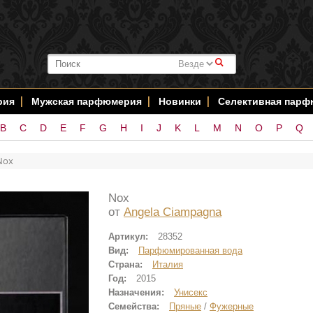
#
рия
Мужская парфюмерия
Новинки
Селективная пар
B
C
D
E
F
G
H
I
J
K
L
M
N
O
P
Q
Nox
Nox
от
Angela Ciampagna
Артикул:
28352
Вид:
Парфюмированная вода
Страна:
Италия
Год:
2015
Назначения:
Унисекс
Семейства:
Пряные
/
Фужерные