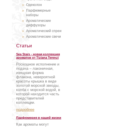
Одеколон
Парфюмерные
наборы
Ароматические
диффузоры
Ароматический спреи
Ароматические свечи
Статьи
Sea Stars - новая коллекция
ароматов от Tiziana Terenzi
Роскошное исполнение и
подача – лаконичная,
изящная форма
флакона, невероятной
красоты крышка в виде
золотой морской звезды,
колба с морской водой, в
которой находится часть
представителей
коллекции.
подробнее
Парфюмерия в нашей жизни
Как ароматы могут