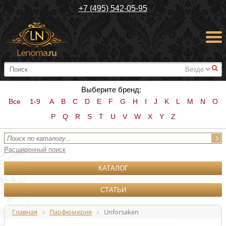
+7 (495) 542-05-95
#
Выберите бренд:
Все
1-9
A
B
C
D
E
F
G
H
I
J
K
L
M
N
O
P
Q
R
S
T
U
V
W
X
Y
Z
Расширенный поиск
КАТАЛОГ
СТАТЬИ
Главная
Парфюмерия
Unforsaken