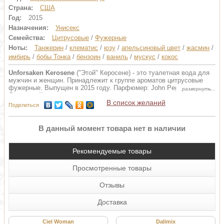
Страна:
США
Год:
2015
Назначения:
Унисекс
Семейства:
Цитрусовые
/
Фужерные
Ноты:
Танжерин
/
клематис
/
юзу
/
апельсиновый цвет
/
жасмин
/
имбирь
/
бобы Тонка
/
бензоин
/
ваниль
/
мускус
/
кокос
Unforsaken Kerosene
("Этой" Керосене) - это туалетная вода для
мужчин и женщин. Принадлежит к группе ароматов цитрусовые
фужерные. Выпущен в 2015 году. Парфюмер: John Pegg.
Сердечный аккорд звучит волшебным созвучием терпковатого
В список желаний
жасмина и медового аромата апельсинового цвета в обрамлении
Поделиться
бархатистого имбиря и теплых, сливочно-древесных нот кокосовой
стружки. База композиции дарит смолистые ноты бензоина,
сладковато-дымный запах экзотических бобов тонка, теплый
В данный момент товара нет в наличии
мускус и сладостную ваниль, завершая искусительный аромат на
сладковато-дымной ноте.
Рекомендуемые товары
Просмотренные товары
Отзывы
Доставка
Ciel Woman
Dalimix