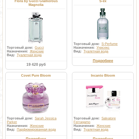
Flora by Gucci Glamorous
S-ex
Magnolia
Торговый дом:
S-Perfume
Торговый дом:
Gucci
Назначения:
Унисекс
Назначения:
Женские
Вид:
Туалетная вода
Вид:
Туалетная вода
Подробнее
19 420 руб
Covet Pure Bloom
Incanto Bloom
Торговый дом:
Sarah Jessica
Торговый дом:
Salvatore
Parker
Ferragamo
Назначения:
Женские
Назначения:
Женские
Вид:
Парфюмированная вода
Вид:
Туалетная вода