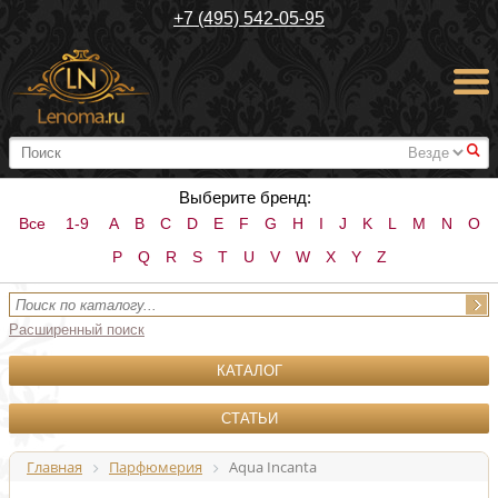
+7 (495) 542-05-95
#
Выберите бренд:
Все
1-9
A
B
C
D
E
F
G
H
I
J
K
L
M
N
O
P
Q
R
S
T
U
V
W
X
Y
Z
Расширенный поиск
КАТАЛОГ
СТАТЬИ
Главная
Парфюмерия
Aqua Incanta