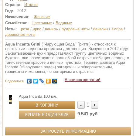
Страна:
Италия
Год:
2012
Назначения:
Женские
Семейства:
Цветочные
/
Водяные
Ноты:
роза
/
ирис
/
ваниль
/
пудровые ноты
/
бензоин
/
амбра
/
древесные ноты
Aqua Incanta Gritti
("Чарующая Вода" Гритти) - относится к
цветочным водяным ароматам для женщин. Выпущен в 2012 году.
Захватывающие духи представляют группу цветочных водяных
букетов, они повествуют о волшебной встрече любящих сердец, о
таинственной красоте и вечных чувствах. Героини аромата Aqua
Incanta («Чарующая вода») загадочны и обворожительны,
грациозны и желанны, неповторимы и страстны.
В список желаний
Поделиться
Aqua Incanta 100 мл.
-
+
В КОРЗИНУ
1
9 541 руб
КУПИТЬ В ОДИН КЛИК
ЗАПРОСИТЬ ИНФОРМАЦИЮ