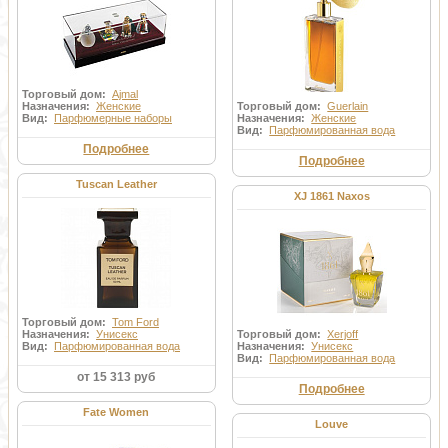
Торговый дом:
Ajmal
Назначения:
Женские
Торговый дом:
Guerlain
Вид:
Парфюмерные наборы
Назначения:
Женские
Вид:
Парфюмированная вода
Подробнее
Подробнее
Tuscan Leather
XJ 1861 Naxos
Торговый дом:
Tom Ford
Назначения:
Унисекс
Торговый дом:
Xerjoff
Вид:
Парфюмированная вода
Назначения:
Унисекс
Вид:
Парфюмированная вода
от 15 313 руб
Подробнее
Fate Women
Louve