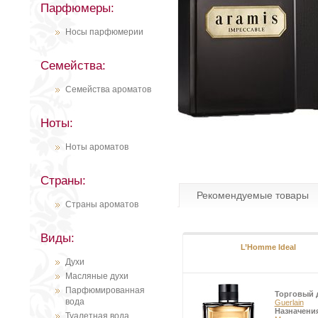
Парфюмеры:
Носы парфюмерии
Семейства:
Семейства ароматов
Ноты:
Ноты ароматов
Страны:
Рекомендуемые товары
Страны ароматов
Виды:
L’Homme Ideal
Духи
Масляные духи
Парфюмированная
Торговый 
вода
Guerlain
Назначени
Туалетная вода