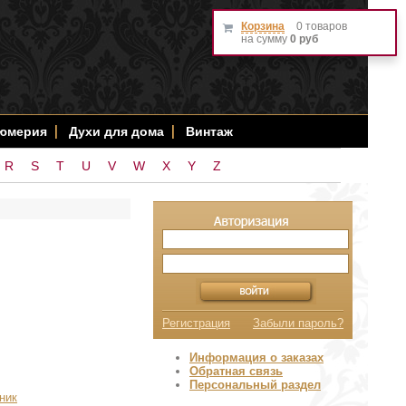
Корзина
0 товаров
на сумму
0 руб
фюмерия
Духи для дома
Винтаж
R
S
T
U
V
W
X
Y
Z
Регистрация
Забыли пароль?
Информация о заказах
Обратная связь
Персональный раздел
ник