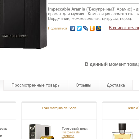
Impeccable Aramis
("Безупречный" Арамис) - 
аромат для мужчин. Композиция аромата включ
Верджинии, можжевельник, цитрусы, перец.
В список жела
Поделиться
В данный момент товар
Просмотренные товары
Отзывы
Доставка
1740 Marquis de Sade
Terre 
дом:
Торговый дом:
Histoires de
я:
Parfums