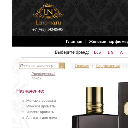
Главная
Женская парфюме
Выберите бренд:
Все
1-9
A
Главная
Парфюмерия
Расширенный
поиск
Назначение:
Женские ароматы
Мужские ароматы
Унисекс ароматы
Ароматы для дома