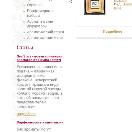
<
Мужские
Вид:
Туал
Одеколон
вода
Парфюмерные
наборы
Ароматические
диффузоры
Подробнее
Ароматический спреи
Ароматические свечи
Статьи
Sea Stars - новая коллекция
ароматов от Tiziana Terenzi
Роскошное исполнение и
подача – лаконичная,
изящная форма
флакона, невероятной
красоты крышка в виде
золотой морской звезды,
колба с морской водой, в
которой находится часть
представителей
коллекции.
подробнее
Парфюмерия в нашей жизни
Как ароматы могут