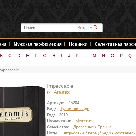
#
рия
Мужская парфюмерия
Новинки
Селективная пар
B
C
D
E
F
G
H
I
J
K
L
M
N
O
P
Q
Impeccable
Impeccable
от
Aramis
Артикул:
15284
Вид:
Туалетная вода
Год:
2010
Назначения:
Мужские
Семейства:
Древесные
/
Пряные
Ноты:
цитрусовые
/
перец
/
кедр
/
можжевель