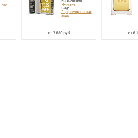
Назначения:
етная
Мужские
Вид:
Парфюмированная
вода
от 3 880 руб
от 6 