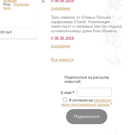
// 05.05.2019
>
Мужские
Мужские
Вид:
Туалетная
Вид:
Туалетная
подробнее
вода
вода
Трио новинок от Оливье Польжа -
парфюмера Chanel. Композиция
повествует о любимых местах отдыха
основательницы дома Коко Шанель.
100 руб
Подробнее
// 05.05.2019
подробнее
Все новости
Подписаться на рассылку
новостей:
*
E-mail
Я согласен на
обработку
моих персональных данных
*
Подписаться