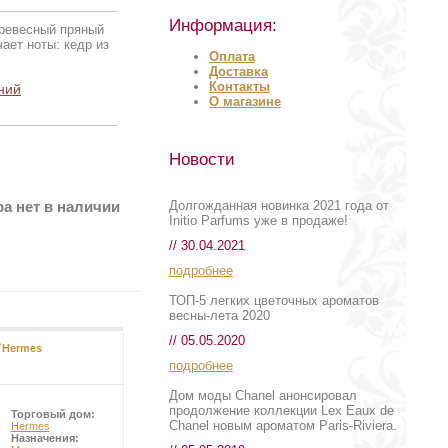
Информация:
древесный пряный
ает ноты: кедр из
Оплата
Доставка
Контакты
ний
О магазине
Новости
Долгожданная новинка 2021 года от
а нет в наличии
Initio Parfums уже в продаже!
// 30.04.2021
подробнее
ТОП-5 легких цветочных ароматов
весны-лета 2020
// 05.05.2020
d`Hermes
Drakkar Noir
подробнее
Дом моды Chanel анонсировал
продолжение коллекции Lex Eaux de
Торговый дом:
Торговый дом:
Chanel новым ароматом Paris-Riviera.
Hermes
Guy Laroche
Назначения:
Назначения: