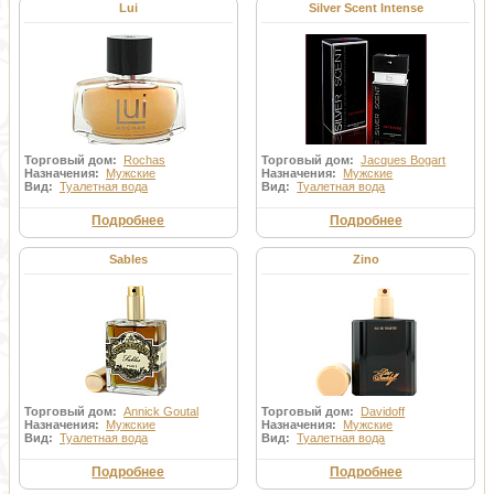
Lui
Silver Scent Intense
Торговый дом:
Rochas
Торговый дом:
Jacques Bogart
Назначения:
Мужские
Назначения:
Мужские
Вид:
Туалетная вода
Вид:
Туалетная вода
Подробнее
Подробнее
Sables
Zino
Торговый дом:
Annick Goutal
Торговый дом:
Davidoff
Назначения:
Мужские
Назначения:
Мужские
Вид:
Туалетная вода
Вид:
Туалетная вода
Подробнее
Подробнее