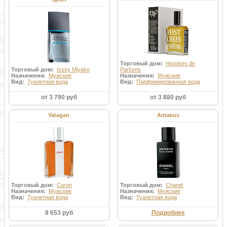
Торговый дом:
Histoires de
Торговый дом:
Issey Miyake
Parfums
Назначения:
Мужские
Назначения:
Мужские
Вид:
Туалетная вода
Вид:
Парфюмированная вода
от 3 790 руб
от 3 880 руб
Yatagan
Antaeus
Торговый дом:
Caron
Торговый дом:
Chanel
Назначения:
Мужские
Назначения:
Мужские
Вид:
Туалетная вода
Вид:
Туалетная вода
8 653 руб
Подробнее