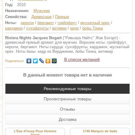
Год:
2010
Назначения:
Мужские
Семейства:
Древесные
/
Пряные
Ноты:
нероли
/
бергамот
/
грейпфрут
/
мускатный орех
/
кардамон
/
сухофрукты
/
ветивер
/
кедр
/
бобы Тонка
Riviera Nights Jacques Bogart
("Ривьера Найтс" Жак Богарт) -
древесный пряный аромат для мужчин. Верхние ноты: грейпфрут,
нероли, бергамот. Ноты сердца: сухофрукты, кардамон, мускатный
орех. Ноты базы: кедр из Верджинии, бобы Тонка, ветивер.
В список желаний
Поделиться
В данный момент товара нет в наличии
Рекомендуемые товары
Просмотренные товары
Отзывы
Доставка
L’Eau d’Issey Pour Homme
1740 Marquis de Sade
Sport