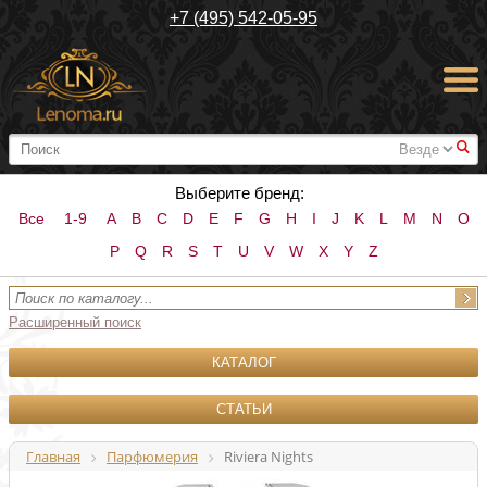
+7 (495) 542-05-95
#
Выберите бренд:
Все
1-9
A
B
C
D
E
F
G
H
I
J
K
L
M
N
O
P
Q
R
S
T
U
V
W
X
Y
Z
Расширенный поиск
КАТАЛОГ
СТАТЬИ
Главная
Парфюмерия
Riviera Nights