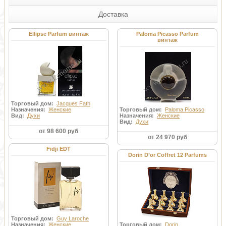
Доставка
Ellipse Parfum винтаж
Paloma Picasso Parfum
винтаж
Торговый дом:
Jacques Fath
Назначения:
Женские
Торговый дом:
Paloma Picasso
Вид:
Духи
Назначения:
Женские
Вид:
Духи
от 98 600 руб
от 24 970 руб
Fidji EDT
Dorin D’or Coffret 12 Parfums
Торговый дом:
Guy Laroche
Назначения:
Женские
Торговый дом:
Dorin