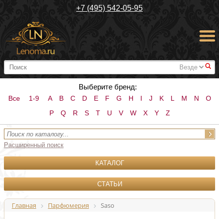
+7 (495) 542-05-95
#
Выберите бренд:
Все
1-9
A
B
C
D
E
F
G
H
I
J
K
L
M
N
O
P
Q
R
S
T
U
V
W
X
Y
Z
Расширенный поиск
КАТАЛОГ
СТАТЬИ
Главная
Парфюмерия
Saso