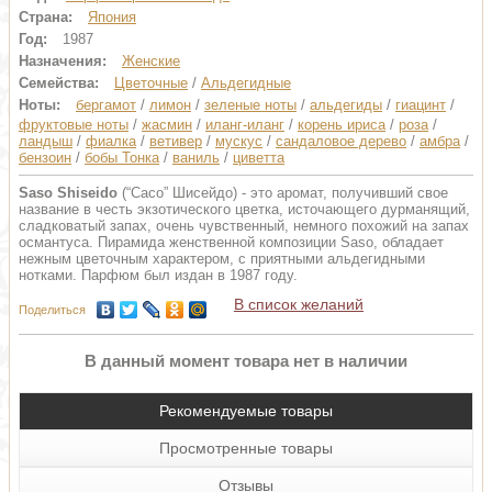
Страна:
Япония
Год:
1987
Назначения:
Женские
Семейства:
Цветочные
/
Альдегидные
Ноты:
бергамот
/
лимон
/
зеленые ноты
/
альдегиды
/
гиацинт
/
фруктовые ноты
/
жасмин
/
иланг-иланг
/
корень ириса
/
роза
/
ландыш
/
фиалка
/
ветивер
/
мускус
/
сандаловое дерево
/
амбра
/
бензоин
/
бобы Тонка
/
ваниль
/
циветта
Saso Shiseido
(“Сасо” Шисейдо) - это аромат, получивший свое
название в честь экзотического цветка, источающего дурманящий,
сладковатый запах, очень чувственный, немного похожий на запах
османтуса. Пирамида женственной композиции Saso, обладает
нежным цветочным характером, с приятными альдегидными
нотками. Парфюм был издан в 1987 году.
В список желаний
Поделиться
В данный момент товара нет в наличии
Рекомендуемые товары
Просмотренные товары
Отзывы