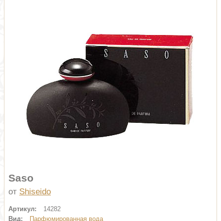
Saso
от
Shiseido
Артикул:
14282
Вид:
Парфюмированная вода