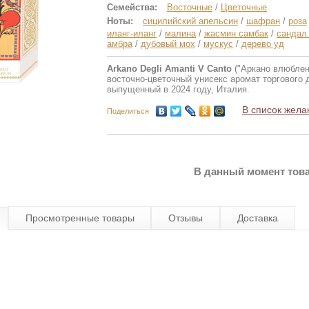
Семейства:
Восточные
/
Цветочные
Ноты:
сицилийский апельсин
/
шафран
/
роза
иланг-иланг
/
малина
/
жасмин самбак
/
сандал
амбра
/
дубовый мох
/
мускус
/
дерево уд
Arkano Degli Amanti V Canto
("Аркано влюблен
восточно-цветочный унисекс аромат торгового 
выпущенный в 2024 году, Италия.
В список жела
Поделиться
В данный момент това
Просмотренные товары
Отзывы
Доставка