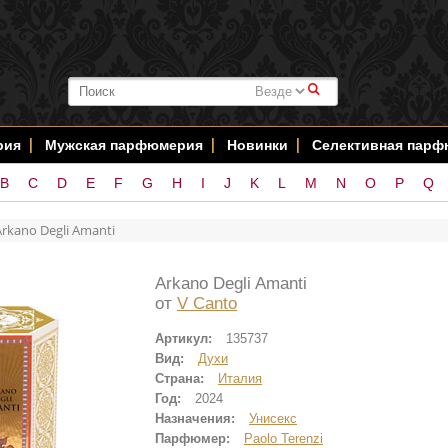
#
рия
Мужская парфюмерия
Новинки
Селективная пар
B
C
D
E
F
G
H
I
J
K
L
M
N
O
P
Q
Arkano Degli Amanti
Arkano Degli Amanti
от
V Canto
Артикул:
135737
Вид:
Духи
Страна:
Италия
Год:
2024
Назначения:
Унисекс
Парфюмер:
Paolo Terenzi