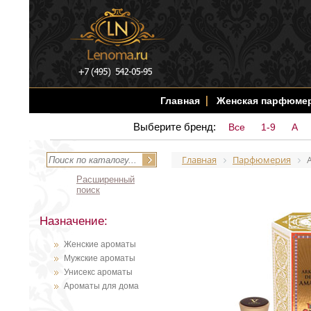
Главная
Женская парфюме
Выберите бренд:
Все
1-9
A
Главная
Парфюмерия
Расширенный
поиск
Назначение:
Женские ароматы
Мужские ароматы
Унисекс ароматы
Ароматы для дома