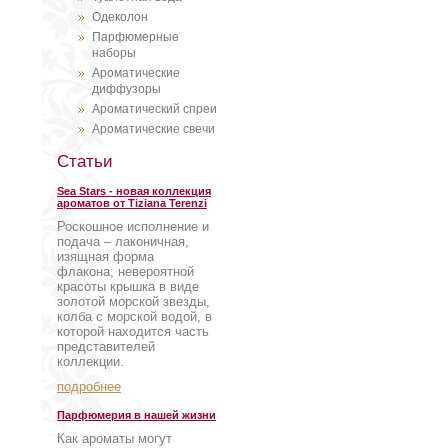
Одеколон
Парфюмерные
наборы
Ароматические
диффузоры
Ароматический спреи
Ароматические свечи
Статьи
Sea Stars - новая коллекция
ароматов от Tiziana Terenzi
Роскошное исполнение и
подача – лаконичная,
изящная форма
флакона, невероятной
красоты крышка в виде
золотой морской звезды,
колба с морской водой, в
которой находится часть
представителей
коллекции.
подробнее
Парфюмерия в нашей жизни
Как ароматы могут