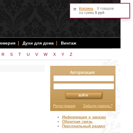
Корзина
0 товаров
на сумму
0 руб
фюмерия
Духи для дома
Винтаж
R
S
T
U
V
W
X
Y
Z
Регистрация
Забыли пароль?
Информация о заказах
Обратная связь
Персональный раздел