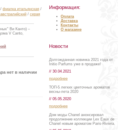
Информация:
/
фиалка итальянская
/
 австралийский
/
серая
Оплата
Доставка
Контакты
ных" Ви Канто) –
О магазине
дома V Canto,
Новости
ний
Долгожданная новинка 2021 года от
Initio Parfums уже в продаже!
// 30.04.2021
ра нет в наличии
подробнее
ТОП-5 легких цветочных ароматов
весны-лета 2020
// 05.05.2020
подробнее
Дом моды Chanel анонсировал
продолжение коллекции Lex Eaux de
Chanel новым ароматом Paris-Riviera.