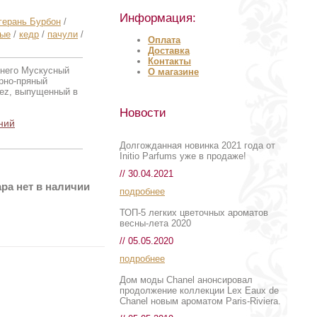
Информация:
герань Бурбон
/
ные
/
кедр
/
пачули
/
Оплата
Доставка
Контакты
 него Мускусный
О магазине
рно-пряный
uez, выпущенный в
Новости
ний
Долгожданная новинка 2021 года от
Initio Parfums уже в продаже!
// 30.04.2021
ра нет в наличии
подробнее
ТОП-5 легких цветочных ароматов
весны-лета 2020
// 05.05.2020
подробнее
Дом моды Chanel анонсировал
продолжение коллекции Lex Eaux de
Chanel новым ароматом Paris-Riviera.