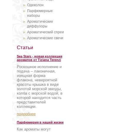
Одеколон
Парфюмерные
наборы
Ароматические
диффузоры
Ароматический спреи
Ароматические свечи
Статьи
Sea Stars - новая коллекция
ароматов от Tiziana Terenzi
Роскошное исполнение и
подача – лаконичная,
изящная форма
флакона, невероятной
красоты крышка в виде
золотой морской звезды,
колба с морской водой, в
которой находится часть
представителей
коллекции.
подробнее
Парфюмерия в нашей жизни
Как ароматы могут