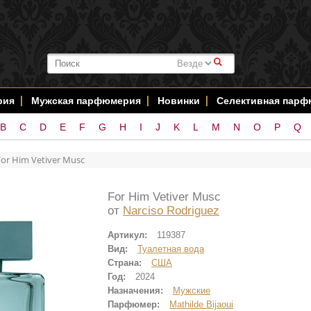
#
рия
Мужская парфюмерия
Новинки
Селективная пар
B
C
D
E
F
G
H
I
J
K
L
M
N
O
P
Q
For Him Vetiver Musc
For Him Vetiver Musc
от
Narciso Rodriguez
Артикул:
119387
Вид:
Туалетная вода
Страна:
США
Год:
2024
Назначения:
Мужские
Парфюмер:
Mathilde Bijaoui