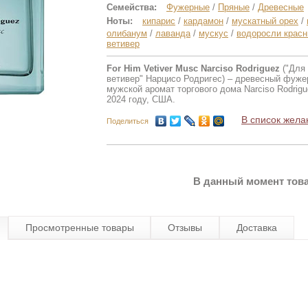
Семейства:
Фужерные
/
Пряные
/
Древесные
Ноты:
кипарис
/
кардамон
/
мускатный орех
/
олибанум
/
лаванда
/
мускус
/
водоросли крас
ветивер
For Him Vetiver Musc Narciso Rodriguez
("Для
ветивер" Нарцисо Родригес) – древесный фуже
мужской аромат торгового дома Narciso Rodrig
2024 году, США.
В список жела
Поделиться
В данный момент това
Просмотренные товары
Отзывы
Доставка