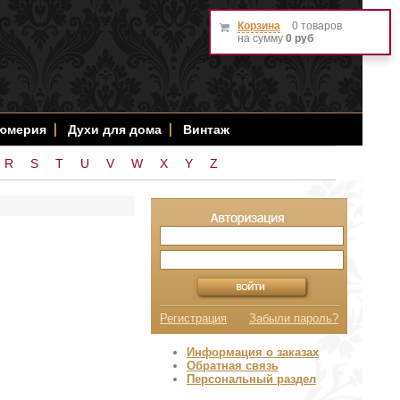
Корзина
0 товаров
на сумму
0 руб
фюмерия
Духи для дома
Винтаж
R
S
T
U
V
W
X
Y
Z
Регистрация
Забыли пароль?
Информация о заказах
Обратная связь
Персональный раздел