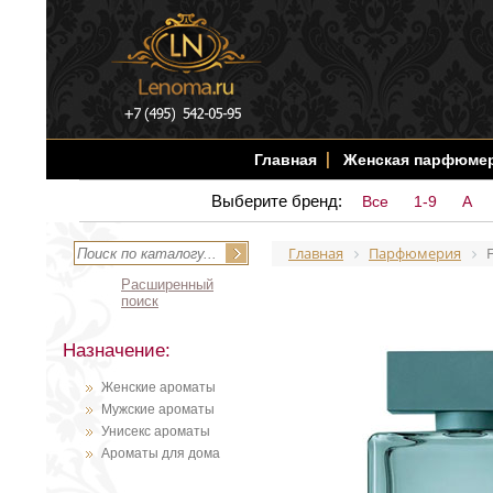
Главная
Женская парфюме
Выберите бренд:
Все
1-9
A
Главная
Парфюмерия
Расширенный
поиск
Назначение:
Женские ароматы
Мужские ароматы
Унисекс ароматы
Ароматы для дома