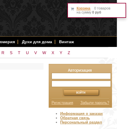
Корзина
0 товаров
на сумму
0 руб
фюмерия
Духи для дома
Винтаж
R
S
T
U
V
W
X
Y
Z
Регистрация
Забыли пароль?
Информация о заказах
Обратная связь
Персональный раздел