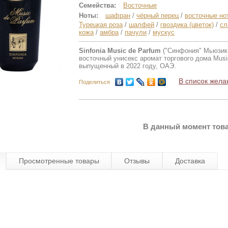
Семейства:
Восточные
Ноты:
шафран
/
чёрный перец
/
восточные но
Турецкая роза
/
шалфей
/
гвоздика (цветок)
/
сл
кожа
/
амбра
/
пачули
/
мускус
Sinfonia Music de Parfum
("Синфония" Мьюзик
восточный унисекс аромат торгового дома Musi
выпущенный в 2022 году, ОАЭ.
В список жела
Поделиться
В данный момент това
Просмотренные товары
Отзывы
Доставка