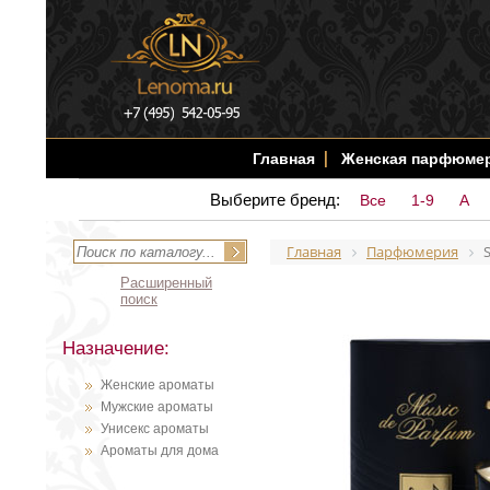
Главная
Женская парфюме
Выберите бренд:
Все
1-9
A
Главная
Парфюмерия
S
Расширенный
поиск
Назначение:
Женские ароматы
Мужские ароматы
Унисекс ароматы
Ароматы для дома