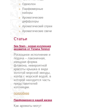
Одеколон
Парфюмерные
наборы
Ароматические
диффузоры
Ароматический спреи
Ароматические свечи
Статьи
Sea Stars - новая коллекция
ароматов от Tiziana Terenzi
Роскошное исполнение и
подача – лаконичная,
изящная форма
флакона, невероятной
красоты крышка в виде
золотой морской звезды,
колба с морской водой, в
которой находится часть
представителей
коллекции.
подробнее
Парфюмерия в нашей жизни
Как ароматы могут