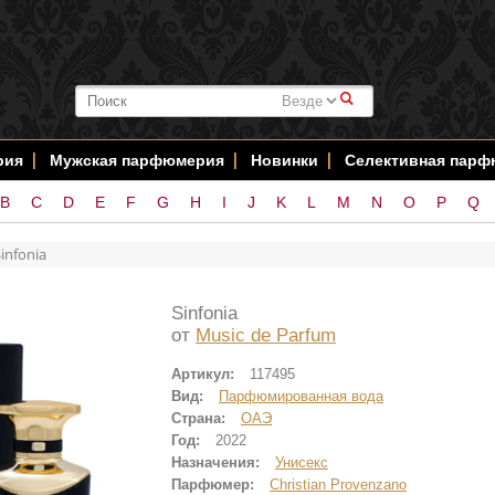
#
рия
Мужская парфюмерия
Новинки
Селективная пар
B
C
D
E
F
G
H
I
J
K
L
M
N
O
P
Q
infonia
Sinfonia
от
Music de Parfum
Артикул:
117495
Вид:
Парфюмированная вода
Страна:
ОАЭ
Год:
2022
Назначения:
Унисекс
Парфюмер:
Christian Provenzano