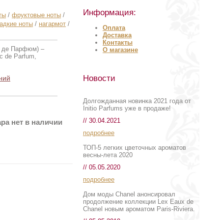
Информация:
ты
/
фруктовые ноты
/
адкие ноты
/
нагармот
/
Оплата
Доставка
Контакты
 де Парфюм) –
О магазине
c de Parfum,
Новости
ний
Долгожданная новинка 2021 года от
Initio Parfums уже в продаже!
// 30.04.2021
ра нет в наличии
подробнее
ТОП-5 легких цветочных ароматов
весны-лета 2020
// 05.05.2020
подробнее
Дом моды Chanel анонсировал
продолжение коллекции Lex Eaux de
Chanel новым ароматом Paris-Riviera.