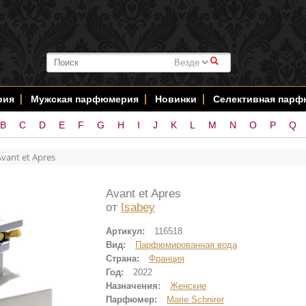
#
рия
Мужская парфюмерия
Новинки
Селективная пар
B
C
D
E
F
G
H
I
J
K
L
M
N
O
P
Q
Avant et Apres
Avant et Apres
от
Isabey
Артикул:
116518
Вид:
Парфюмированная вода
Страна:
Франция
Год:
2022
Назначения:
Женские
Парфюмер:
Marie Schnirer