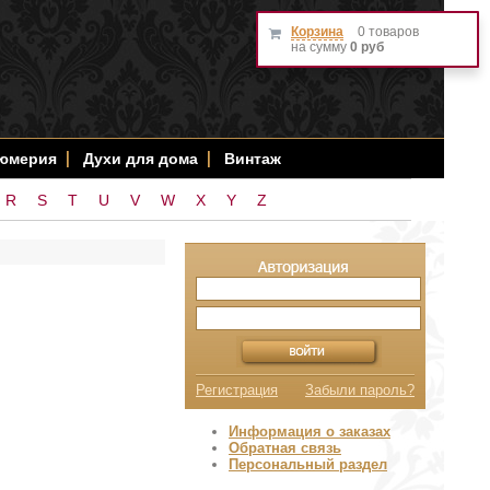
Корзина
0 товаров
на сумму
0 руб
фюмерия
Духи для дома
Винтаж
R
S
T
U
V
W
X
Y
Z
Регистрация
Забыли пароль?
Информация о заказах
Обратная связь
Персональный раздел