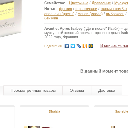
Семейства:
Цветочные
/
Древесные
/
Мускус
Ноты:
фрезия
/
франжипани
/
жасмин самбак
апельсин (цветы)
/
монои (масло)
/
амброксан
/
бензоин
Avant et Apres Isabey
("До и после" Изаби) – ц
мускусный женский аромат торгового дома Isa
2022 году, Франция.
В список жела
Поделиться
В данный момент това
Просмотренные товары
Отзывы
Доставка
Dhajala
Sacreble