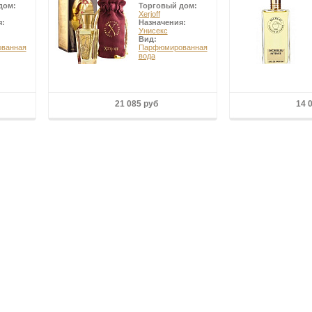
дом:
Торговый дом:
Xerjoff
я:
Назначения:
Унисекс
Вид:
ванная
Парфюмированная
вода
21 085 руб
14 