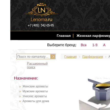
Главная
Женская парфюме
Выберите бренд:
Все
1-9
A
Главная
Парфюмерия
Расширенный
поиск
Назначение:
Женские ароматы
Мужские ароматы
Унисекс ароматы
Ароматы для дома