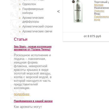
Торговый 
Одеколон
Montale
Назначени
Парфюмерные
<
Унисекс
наборы
Вид:
Парфюмиро
Ароматические
вода
диффузоры
Ароматический спреи
Ароматические свечи
от 8 875 руб
Статьи
Sea Stars - новая коллекция
ароматов от Tiziana Terenzi
Роскошное исполнение и
подача – лаконичная,
изящная форма
флакона, невероятной
красоты крышка в виде
золотой морской звезды,
колба с морской водой, в
которой находится часть
представителей
коллекции.
подробнее
Парфюмерия в нашей жизни
Как ароматы могут