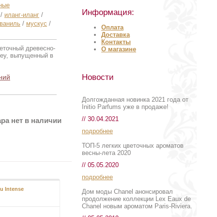
ные
Информация:
/
иланг-иланг
/
ваниль
/
мускус
/
Оплата
Доставка
Контакты
веточный древесно-
О магазине
bey, выпущенный в
Новости
ний
Долгожданная новинка 2021 года от
Initio Parfums уже в продаже!
// 30.04.2021
ра нет в наличии
подробнее
ТОП-5 легких цветочных ароматов
весны-лета 2020
// 05.05.2020
подробнее
u Intense
Дом моды Chanel анонсировал
продолжение коллекции Lex Eaux de
Chanel новым ароматом Paris-Riviera.