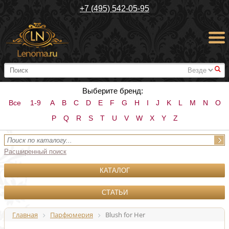
+7 (495) 542-05-95
#
Выберите бренд:
Все
1-9
A
B
C
D
E
F
G
H
I
J
K
L
M
N
O
P
Q
R
S
T
U
V
W
X
Y
Z
Расширенный поиск
КАТАЛОГ
СТАТЬИ
Главная
Парфюмерия
Blush for Her