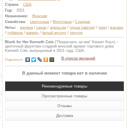
Страна:
США
Год:
2021
Назначения:
Женские
Семейства:
Цветочные
/
Фруктовые
/
Сладкие
Ноты:
малина
/
сахар
/
апельсин
/
груша (цветок)
/
пион
/
жасмин
/
тубероза
/
ваниль
/
белый мускус
/
пачули
Blush for Her Kenneth Cole
("Покраснеть за нее" Кеннет Коул) –
цветочный фруктово-сладкий женский аромат торгового дома
Kenneth Cole, выпущенный в 2021 году, США.
В список желаний
Поделиться
В данный момент товара нет в наличии
Рекомендуемые товары
Просмотренные товары
Отзывы
Доставка