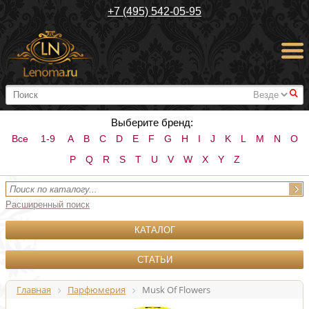
+7 (495) 542-05-95
#
Выберите бренд:
Все
1-9
A
B
C
D
E
F
G
H
I
J
K
L
M
N
O
P
Q
R
S
T
U
V
W
X
Y
Z
Расширенный поиск
КАТАЛОГ
СТАТЬИ
Главная
Парфюмерия
Musk Of Flowers