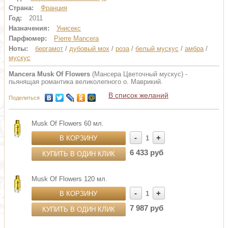
Страна:
Франция
Год:
2011
Назначения:
Унисекс
Парфюмер:
Pierre Mancera
Ноты:
бергамот
/
дубовый мох
/
роза
/
белый мускус
/
амбра
/
мускус
Mancera Musk Of Flowers
(Мансера Цветочный мускус) -
пьянящая романтика великолепного о. Маврикий.
В список желаний
Поделиться
Musk Of Flowers 60 мл.
-
+
В КОРЗИНУ
1
6 433 руб
КУПИТЬ В ОДИН КЛИК
Musk Of Flowers 120 мл.
-
+
В КОРЗИНУ
1
7 987 руб
КУПИТЬ В ОДИН КЛИК