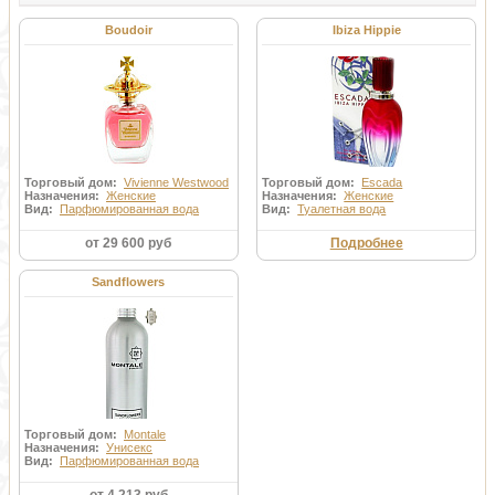
Boudoir
Ibiza Hippie
Торговый дом:
Vivienne Westwood
Торговый дом:
Escada
Назначения:
Женские
Назначения:
Женские
Вид:
Парфюмированная вода
Вид:
Туалетная вода
от 29 600 руб
Подробнее
Sandflowers
Торговый дом:
Montale
Назначения:
Унисекс
Вид:
Парфюмированная вода