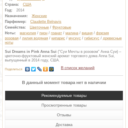
Страна:
США
Год:
2014
Назначения:
Женские
Парфюмер:
Claudette Belnavis
Семейства:
Цветочные
/
Фруктовые
Ноты:
магнолия
/
пион
/
гранат
/
малина
/
вишня
/
фрезия
розовая
/
лилия водяная
/
кипарис
/
мускус
/
гибискус
/
древесные
ноты
Sui Dreams in Pink Anna Sui
("Суи Мечты в розовом" Анна Суи) –
цветочно-фруктовый женский аромат торгового дома Anna Sui,
выпущенный в 2014 году, США.
В список желаний
Поделиться
В данный момент товара нет в наличии
Рекомендуемые товары
Просмотренные товары
Отзывы
Доставка