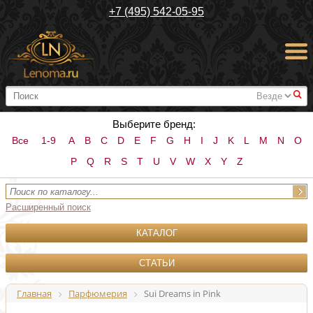
+7 (495) 542-05-95
#
Выберите бренд:
Все
1-9
A
B
C
D
E
F
G
H
I
J
K
L
M
N
O
P
Q
R
S
T
U
V
W
X
Y
Z
Расширенный поиск
КАТАЛОГ
СТАТЬИ
Главная
Парфюмерия
Sui Dreams in Pink