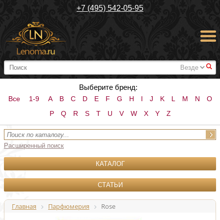
+7 (495) 542-05-95
#
Выберите бренд:
Все
1-9
A
B
C
D
E
F
G
H
I
J
K
L
M
N
O
P
Q
R
S
T
U
V
W
X
Y
Z
Расширенный поиск
КАТАЛОГ
СТАТЬИ
Главная
Парфюмерия
Rose