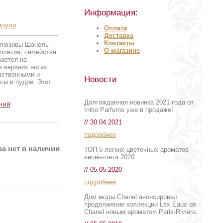
Информация:
ачули
Оплата
Доставка
Контакты
клюзивы Шанель -
О магазине
олетия, семейства
ается на
 верхних нотах.
вственными и
Новости
сы в пудре. Этот
Долгожданная новинка 2021 года от
ний
Initio Parfums уже в продаже!
// 30.04.2021
подробнее
а нет в наличии
ТОП-5 легких цветочных ароматов
весны-лета 2020
// 05.05.2020
подробнее
Дом моды Chanel анонсировал
продолжение коллекции Lex Eaux de
Chanel новым ароматом Paris-Riviera.