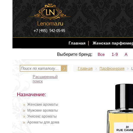
Главная
Женская парфюме
Выберите бренд:
Все
1-9
A
Главная
Парфюмерия
Расширенный
поиск
Назначение:
Женские ароматы
Мужские ароматы
Унисекс ароматы
Ароматы для дома