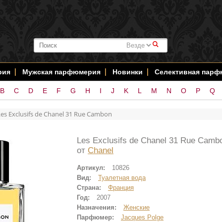
#
рия
Мужская парфюмерия
Новинки
Селективная пар
B
C
D
E
F
G
H
I
J
K
L
M
N
O
P
Q
Les Exclusifs de Chanel 31 Rue Cambon
Les Exclusifs de Chanel 31 Rue Camb
от
Chanel
Артикул:
10826
Вид:
Туалетная вода
Страна:
Франция
Год:
2007
Назначения:
Женские
Парфюмер:
Jacques Polge