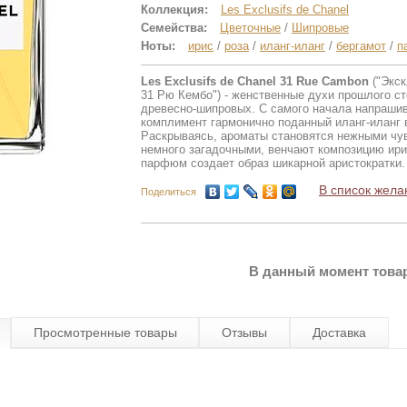
Коллекция:
Les Exclusifs de Chanel
Семейства:
Цветочные
/
Шипровые
Ноты:
ирис
/
роза
/
иланг-иланг
/
бергамот
/
п
Les Exclusifs de Chanel 31 Rue Cambon
("Экс
31 Рю Кембо") - женственные духи прошлого ст
древесно-шипровых. С самого начала напрашив
комплимент гармонично поданный иланг-иланг в
Раскрываясь, ароматы становятся нежными чу
немного загадочными, венчают композицию ири
парфюм создает образ шикарной аристократки.
В список жела
Поделиться
В данный момент товар
Просмотренные товары
Отзывы
Доставка