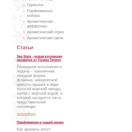
Одеколон
Парфюмерные
наборы
Ароматические
диффузоры
Ароматический спреи
Ароматические свечи
Статьи
Sea Stars - новая коллекция
ароматов от Tiziana Terenzi
Роскошное исполнение и
подача – лаконичная,
изящная форма
флакона, невероятной
красоты крышка в виде
золотой морской звезды,
колба с морской водой, в
которой находится часть
представителей
коллекции.
подробнее
Парфюмерия в нашей жизни
Как ароматы могут