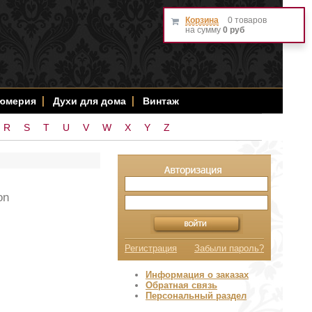
Корзина
0 товаров
на сумму
0 руб
фюмерия
Духи для дома
Винтаж
R
S
T
U
V
W
X
Y
Z
on
Регистрация
Забыли пароль?
Информация о заказах
Обратная связь
Персональный раздел