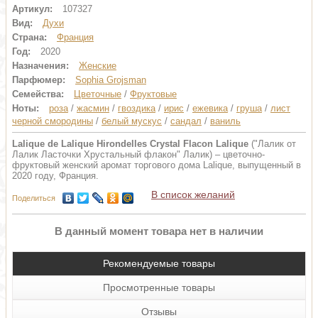
Артикул:
107327
Вид:
Духи
Страна:
Франция
Год:
2020
Назначения:
Женские
Парфюмер:
Sophia Grojsman
Семейства:
Цветочные
/
Фруктовые
Ноты:
роза
/
жасмин
/
гвоздика
/
ирис
/
ежевика
/
груша
/
лист
черной смородины
/
белый мускус
/
сандал
/
ваниль
Lalique de Lalique Hirondelles Crystal Flacon Lalique
("Лалик от
Лалик Ласточки Хрустальный флакон" Лалик) – цветочно-
фруктовый женский аромат торгового дома Lalique, выпущенный в
2020 году, Франция.
В список желаний
Поделиться
В данный момент товара нет в наличии
Рекомендуемые товары
Просмотренные товары
Отзывы