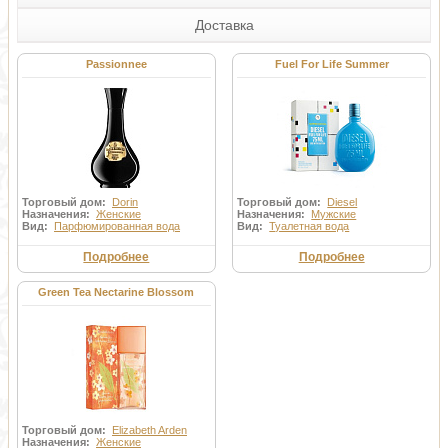
Доставка
Passionnee
Fuel For Life Summer
Торговый дом:
Dorin
Торговый дом:
Diesel
Назначения:
Женские
Назначения:
Мужские
Вид:
Парфюмированная вода
Вид:
Туалетная вода
Подробнее
Подробнее
Green Tea Nectarine Blossom
Торговый дом:
Elizabeth Arden
Назначения:
Женские