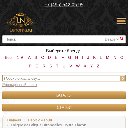
+7 (495) 542-05-95
#
Выберите бренд:
Все
1-9
A
B
C
D
E
F
G
H
I
J
K
L
M
N
O
P
Q
R
S
T
U
V
W
X
Y
Z
Расширенный поиск
КАТАЛОГ
СТАТЬИ
Главная
Парфюмерия
Lalique de Lalique Hirondelles Crystal Flacon