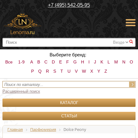
+7 (495) 542-05-95
#
Выберите бренд:
Все
1-9
A
B
C
D
E
F
G
H
I
J
K
L
M
N
O
P
Q
R
S
T
U
V
W
X
Y
Z
Расширенный поиск
КАТАЛОГ
СТАТЬИ
Главная
Парфюмерия
Dolce Peony