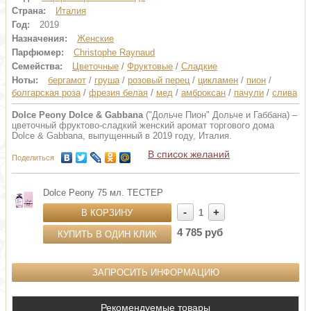
Страна:
Италия
Год:
2019
Назначения:
Женские
Парфюмер:
Christophe Raynaud
Семейства:
Цветочные
/
Фруктовые
/
Сладкие
Ноты:
бергамот
/
груша
/
розовый перец
/
цикламен
/
пион
/
болгарская роза
/
фрезия белая
/
мед
/
амброксан
/
пачули
/
слива
Dolce Peony Dolce & Gabbana
("Дольче Пион" Дольче и Габбана) –
цветочный фруктово-сладкий женский аромат торгового дома
Dolce & Gabbana, выпущенный в 2019 году, Италия.
В список желаний
Поделиться
Dolce Peony 75 мл. ТЕСТЕР
-
+
В КОРЗИНУ
1
4 785 руб
КУПИТЬ В ОДИН КЛИК
ЗАПРОСИТЬ ИНФОРМАЦИЮ
Рекомендуемые товары