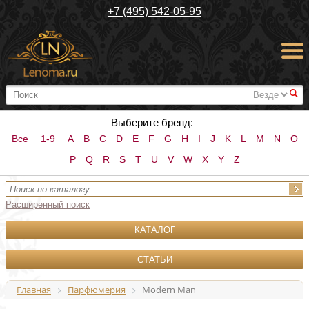
+7 (495) 542-05-95
#
Выберите бренд:
Все
1-9
A
B
C
D
E
F
G
H
I
J
K
L
M
N
O
P
Q
R
S
T
U
V
W
X
Y
Z
Расширенный поиск
КАТАЛОГ
СТАТЬИ
Главная
Парфюмерия
Modern Man