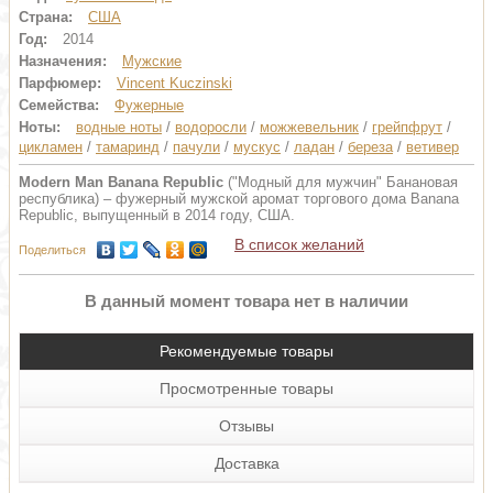
Страна:
США
Год:
2014
Назначения:
Мужские
Парфюмер:
Vincent Kuczinski
Семейства:
Фужерные
Ноты:
водные ноты
/
водоросли
/
можжевельник
/
грейпфрут
/
цикламен
/
тамаринд
/
пачули
/
мускус
/
ладан
/
береза
/
ветивер
Modern Man Banana Republic
("Модный для мужчин" Банановая
республика) – фужерный мужской аромат торгового дома Banana
Republic, выпущенный в 2014 году, США.
В список желаний
Поделиться
В данный момент товара нет в наличии
Рекомендуемые товары
Просмотренные товары
Отзывы
Доставка