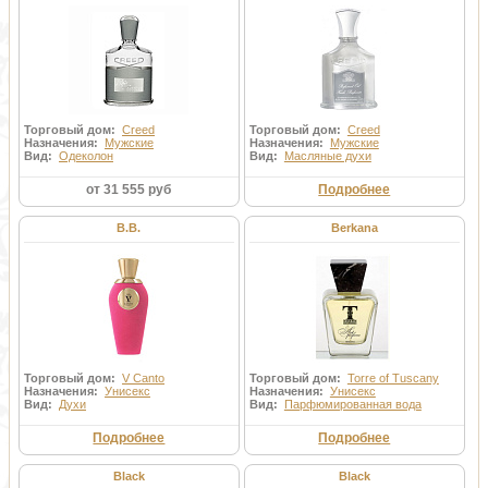
Торговый дом:
Creed
Торговый дом:
Creed
Назначения:
Мужские
Назначения:
Мужские
Вид:
Одеколон
Вид:
Масляные духи
от 31 555 руб
Подробнее
B.B.
Berkana
Торговый дом:
V Canto
Торговый дом:
Torre of Tuscany
Назначения:
Унисекс
Назначения:
Унисекс
Вид:
Духи
Вид:
Парфюмированная вода
Подробнее
Подробнее
Black
Black