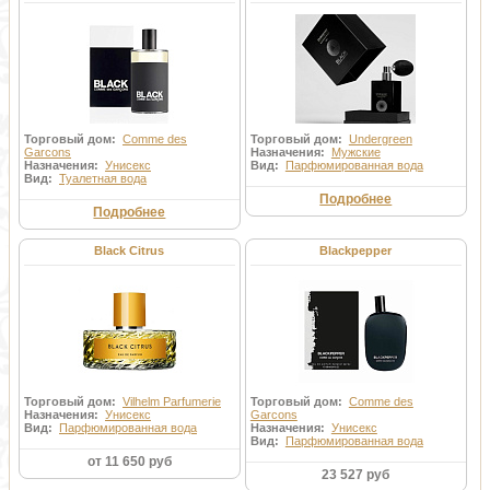
Торговый дом:
Comme des
Торговый дом:
Undergreen
Garcons
Назначения:
Мужские
Назначения:
Унисекс
Вид:
Парфюмированная вода
Вид:
Туалетная вода
Подробнее
Подробнее
Black Citrus
Blackpepper
Торговый дом:
Vilhelm Parfumerie
Торговый дом:
Comme des
Назначения:
Унисекс
Garcons
Вид:
Парфюмированная вода
Назначения:
Унисекс
Вид:
Парфюмированная вода
от 11 650 руб
23 527 руб