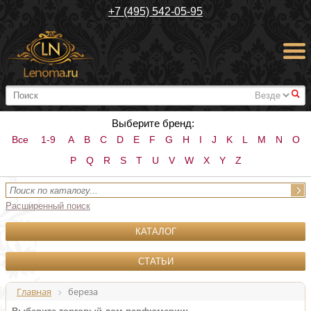
+7 (495) 542-05-95
#
Выберите бренд:
Все
1-9
A
B
C
D
E
F
G
H
I
J
K
L
M
N
O
P
Q
R
S
T
U
V
W
X
Y
Z
Расширенный поиск
КАТАЛОГ
СТАТЬИ
Главная
береза