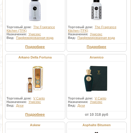
Торговый дом:
The Fragrance
Торговый дом:
The Fragrance
Kitchen (TFK)
Kitchen (TFK)
Назначения:
Унисекс
Назначения:
Унисекс
Вид:
Парфюмированная вода
Вид:
Парфюмированная вода
Подробнее
Подробнее
Arkano Della Fortuna
Arsenico
Торговый дом:
V Canto
Торговый дом:
V Canto
Назначения:
Унисекс
Назначения:
Унисекс
Вид:
Духи
Вид:
Духи
Подробнее
от 10 318 руб
Askew
Asphalte Bitumen