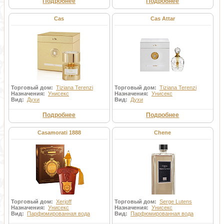
Подробнее
Подробнее
Cas
Cas Attar
Торговый дом:
Tiziana Terenzi
Торговый дом:
Tiziana Terenzi
Назначения:
Унисекс
Назначения:
Унисекс
Вид:
Духи
Вид:
Духи
Подробнее
Подробнее
Casamorati 1888
Chene
Торговый дом:
Xerjoff
Торговый дом:
Serge Lutens
Назначения:
Унисекс
Назначения:
Унисекс
Вид:
Парфюмированная вода
Вид:
Парфюмированная вода