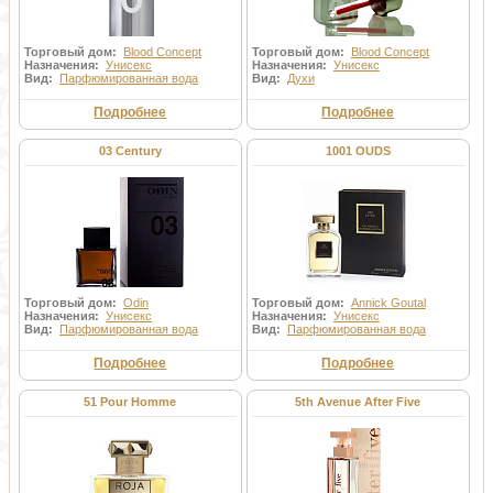
и древесина из свежесрубленных несухостойных
деревьев. Почки и листья обладают фитонцидными свойствами.
В состав березового сока входят сахара - фруктоза и глюкоза,
Торговый дом:
Blood Concept
Торговый дом:
Blood Concept
яблочная кислота, белок.
Назначения:
Унисекс
Назначения:
Унисекс
Вид:
Парфюмированная вода
Вид:
Духи
Подробнее
Подробнее
03 Century
1001 OUDS
Торговый дом:
Odin
Торговый дом:
Annick Goutal
Назначения:
Унисекс
Назначения:
Унисекс
Вид:
Парфюмированная вода
Вид:
Парфюмированная вода
Подробнее
Подробнее
51 Pour Homme
5th Avenue After Five