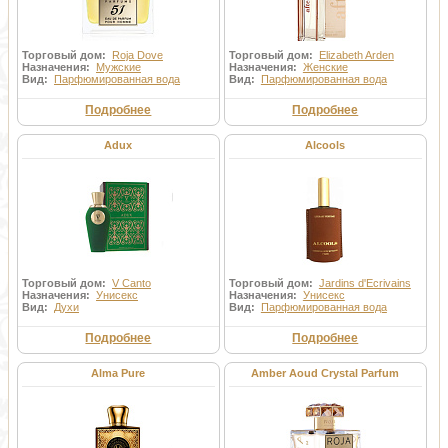
Торговый дом:
Roja Dove
Торговый дом:
Elizabeth Arden
Назначения:
Мужские
Назначения:
Женские
Вид:
Парфюмированная вода
Вид:
Парфюмированная вода
Подробнее
Подробнее
Adux
Alcools
Торговый дом:
V Canto
Торговый дом:
Jardins d'Ecrivains
Назначения:
Унисекс
Назначения:
Унисекс
Вид:
Духи
Вид:
Парфюмированная вода
Подробнее
Подробнее
Alma Pure
Amber Aoud Crystal Parfum