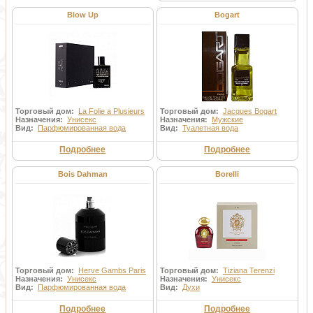
Blow Up
Bogart
Торговый дом:
La Folie a Plusieurs
Торговый дом:
Jacques Bogart
Назначения:
Унисекс
Назначения:
Мужские
Вид:
Парфюмированная вода
Вид:
Туалетная вода
Подробнее
Подробнее
Bois Dahman
Borelli
Торговый дом:
Herve Gambs Paris
Торговый дом:
Tiziana Terenzi
Назначения:
Унисекс
Назначения:
Унисекс
Вид:
Парфюмированная вода
Вид:
Духи
Подробнее
Подробнее