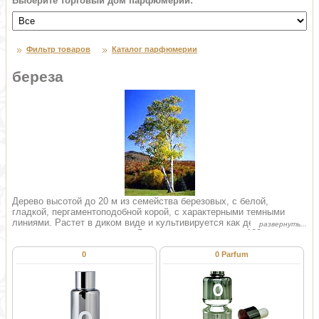
Выберите торговый дом парфюмерии:
Фильтр товаров
Каталог парфюмерии
береза
Дерево высотой до 20 м из семейства березовых, с белой,
гладкой, пергаментоподобной корой, с характерными темными
линиями. Растет в диком виде и культивируется как декоративное
и озеленительное растение. Всего насчитывается до 120 видов
берез, в России растет около 65 видов, отличающихся друг от
друга некоторыми признаками; в медицине они используются
0
0 Parfum
одинаков. Распространена в лесной, лесостепной зоне
Европейской части России и Сибири. Медонос. Пчелы любят
березовый сок и собирают его даже из березовых опилок. Цветет
береза в мае. Используются: почки, которые собирают в период
набухания (март- апрель); листья собирают в начале цветения,
березовый сок - ранней весной в самом начале сокодвижения, кора