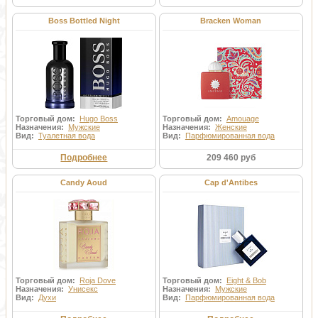
Boss Bottled Night
Bracken Woman
Торговый дом:
Hugo Boss
Торговый дом:
Amouage
Назначения:
Мужские
Назначения:
Женские
Вид:
Туалетная вода
Вид:
Парфюмированная вода
Подробнее
209 460 руб
Candy Aoud
Cap d'Antibes
Торговый дом:
Roja Dove
Торговый дом:
Eight & Bob
Назначения:
Унисекс
Назначения:
Мужские
Вид:
Духи
Вид:
Парфюмированная вода