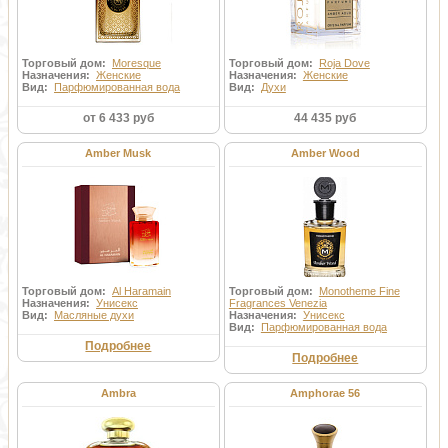
Торговый дом:
Moresque
Торговый дом:
Roja Dove
Назначения:
Женские
Назначения:
Женские
Вид:
Парфюмированная вода
Вид:
Духи
от 6 433 руб
44 435 руб
Amber Musk
Amber Wood
Торговый дом:
Al Haramain
Торговый дом:
Monotheme Fine
Назначения:
Унисекс
Fragrances Venezia
Вид:
Масляные духи
Назначения:
Унисекс
Вид:
Парфюмированная вода
Подробнее
Подробнее
Ambra
Amphorae 56