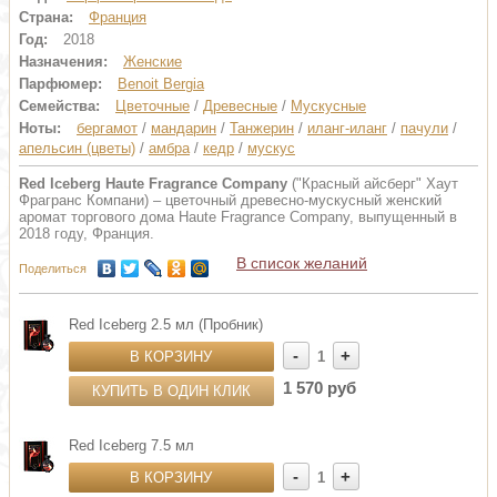
Страна:
Франция
Год:
2018
Назначения:
Женские
Парфюмер:
Benoit Bergia
Семейства:
Цветочные
/
Древесные
/
Мускусные
Ноты:
бергамот
/
мандарин
/
Танжерин
/
иланг-иланг
/
пачули
/
апельсин (цветы)
/
амбра
/
кедр
/
мускус
Red Iceberg Haute Fragrance Company
("Красный айсберг" Хаут
Фрагранс Компани) – цветочный древесно-мускусный женский
аромат торгового дома Haute Fragrance Company, выпущенный в
2018 году, Франция.
В список желаний
Поделиться
Red Iceberg 2.5 мл (Пробник)
-
+
В КОРЗИНУ
1
1 570 руб
КУПИТЬ В ОДИН КЛИК
Red Iceberg 7.5 мл
-
+
В КОРЗИНУ
1