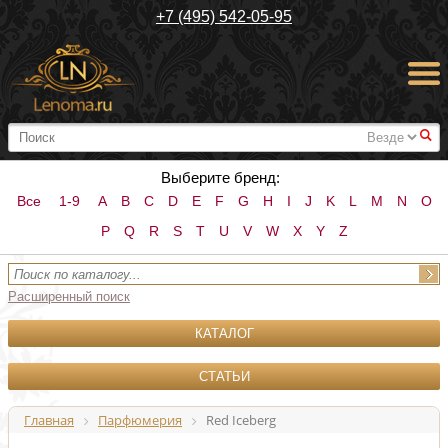
+7 (495) 542-05-95
#
Выберите бренд:
Все
1-9
A
B
C
D
E
F
G
H
I
J
K
L
M
N
O
P
Q
R
S
T
U
V
W
X
Y
Z
Расширенный поиск
КАТАЛОГ
СТАТЬИ
Главная
Парфюмерия
Red Iceberg