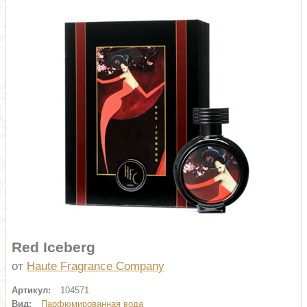
Red Iceberg
от
Haute Fragrance Company
Артикул:
104571
Вид:
Парфюмированная вода