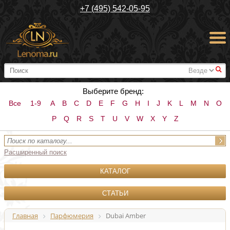
+7 (495) 542-05-95
#
Выберите бренд:
Все
1-9
A
B
C
D
E
F
G
H
I
J
K
L
M
N
O
P
Q
R
S
T
U
V
W
X
Y
Z
Расширенный поиск
КАТАЛОГ
СТАТЬИ
Главная
Парфюмерия
Dubai Amber