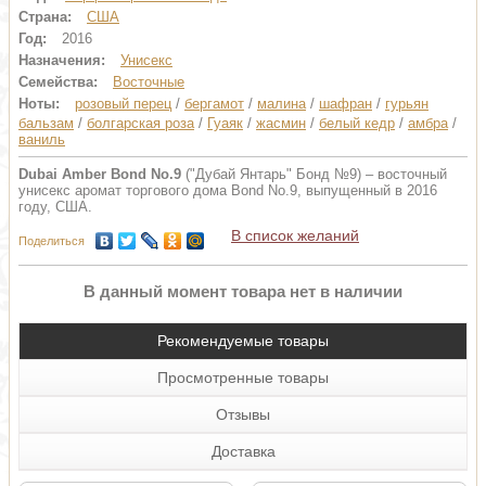
Страна:
США
Год:
2016
Назначения:
Унисекс
Семейства:
Восточные
Ноты:
розовый перец
/
бергамот
/
малина
/
шафран
/
гурьян
бальзам
/
болгарская роза
/
Гуаяк
/
жасмин
/
белый кедр
/
амбра
/
ваниль
Dubai Amber Bond No.9
("Дубай Янтарь" Бонд №9) – восточный
унисекс аромат торгового дома Bond No.9, выпущенный в 2016
году, США.
В список желаний
Поделиться
В данный момент товара нет в наличии
Рекомендуемые товары
Просмотренные товары
Отзывы
Доставка