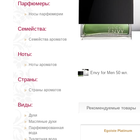
Парфюмеры:
Носы парфюмерии
Семейства:
Семейства ароматов
Ноты:
Ноты ароматов
Envy for Men 50 мл.
Страны:
Страны ароматов
Виды:
Рекомендуемые товары
Духи
Масляные духи
Парфюмированная
Egoiste Platinum
вода
Туалетная вода