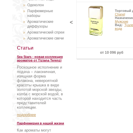
Одеколон
Парфюмерные
Торговый 
Chanel
наборы
Назначени
<
Ароматические
Мужские
Вид:
Туал
диффузоры
вода
Ароматический спреи
Ароматические свечи
Статьи
от 10 096 руб
Sea Stars - новая коллекция
ароматов от Tiziana Terenzi
Роскошное исполнение и
подача – лаконичная,
изящная форма
флакона, невероятной
красоты крышка в виде
золотой морской звезды,
колба с морской водой, в
которой находится часть
представителей
коллекции.
подробнее
Парфюмерия в нашей жизни
Как ароматы могут