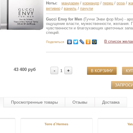
Ноты:
мандарин
/
кориандр
/
перец
/
роза
/
жа
ветивер
/
ваниль
/
пачули
Gucci Envy for Men
(Гуччи Энви фор Мэн) - ар
ощущение власти, мужественности, желания.
чувственности и благоухающих цветочных запах
специй.
В список жела
Поделиться
43 400 руб
-
+
1
В КОРЗИНУ
КУП
ЗАПРОС
Просмотренные товары
Отзывы
Доставка
Terre d`Hermes
Yat