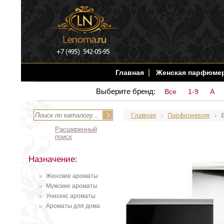
Главная
Женская парфюме
Выберите бренд:
Все
1-9
A
Главная
Парфюмерия
Расширенный
поиск
Назначение:
Женские ароматы
Мужские ароматы
Унисекс ароматы
Ароматы для дома