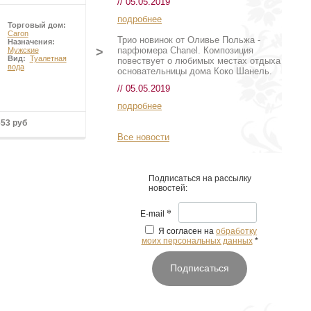
// 05.05.2019
подробнее
Торговый дом:
Торговый дом:
Caron
Yves Saint Laurent
Трио новинок от Оливье Польжа -
Назначения:
Назначения:
парфюмера Chanel. Композиция
>
Мужские
Мужские
Вид:
Туалетная
Вид:
Туалетная
повествует о любимых местах отдыха
вода
вода
основательницы дома Коко Шанель.
// 05.05.2019
подробнее
653 руб
10 096 руб
Все новости
Подписаться на рассылку
новостей:
*
E-mail
Я согласен на
обработку
моих персональных данных
*
Подписаться