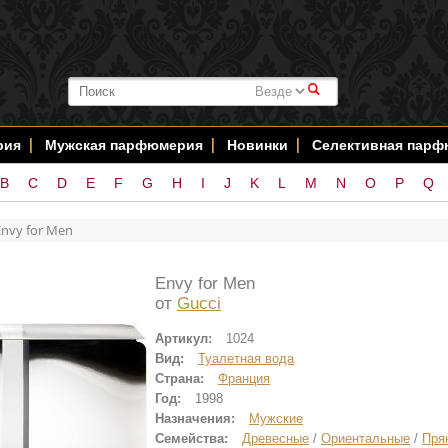
#
рия
Мужская парфюмерия
Новинки
Селективная пар
B
C
D
E
F
G
H
I
J
K
L
M
N
O
P
Q
Envy for Men
Envy for Men
от
Gucci
Артикул:
1024
Вид:
Туалетная вода
Страна:
Франция
Год:
1998
Назначения:
Мужские
Семейства:
Древесные
/
Ориентальные
/
Пря