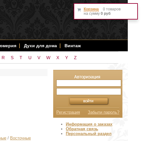
Корзина
0 товаров
на сумму
0 руб
фюмерия
Духи для дома
Винтаж
R
S
T
U
V
W
X
Y
Z
Регистрация
Забыли пароль?
Информация о заказах
Обратная связь
Персональный раздел
ные
/
Восточные