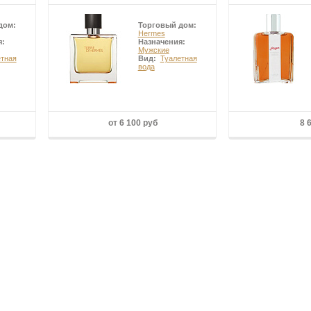
дом:
Торговый дом:
Hermes
я:
Назначения:
Мужские
етная
Вид:
Туалетная
вода
от 6 100 руб
8 