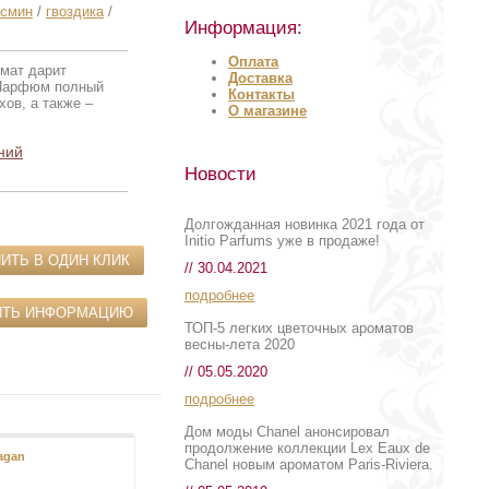
смин
/
гвоздика
/
Информация:
Оплата
омат дарит
Доставка
 Парфюм полный
Контакты
ов, а также –
О магазине
ний
Новости
Долгожданная новинка 2021 года от
Initio Parfums уже в продаже!
ИТЬ В ОДИН КЛИК
// 30.04.2021
подробнее
ИТЬ ИНФОРМАЦИЮ
ТОП-5 легких цветочных ароматов
весны-лета 2020
// 05.05.2020
подробнее
Дом моды Chanel анонсировал
продолжение коллекции Lex Eaux de
agan
Opium pour Homme
Chanel новым ароматом Paris-Riviera.