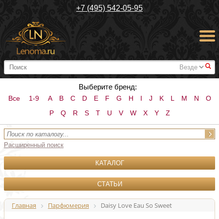
+7 (495) 542-05-95
#
Выберите бренд:
Все
1-9
A
B
C
D
E
F
G
H
I
J
K
L
M
N
O
P
Q
R
S
T
U
V
W
X
Y
Z
Расширенный поиск
КАТАЛОГ
СТАТЬИ
Главная
Парфюмерия
Daisy Love Eau So Sweet