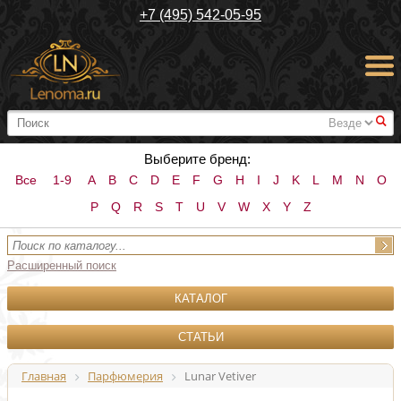
+7 (495) 542-05-95
#
Выберите бренд:
Все
1-9
A
B
C
D
E
F
G
H
I
J
K
L
M
N
O
P
Q
R
S
T
U
V
W
X
Y
Z
Расширенный поиск
КАТАЛОГ
СТАТЬИ
Главная
Парфюмерия
Lunar Vetiver