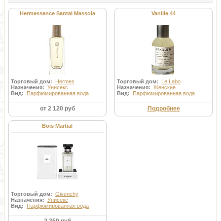
Hermessence Santal Massoia
Vanille 44
Торговый дом:
Hermes
Торговый дом:
Le Labo
Назначения:
Унисекс
Назначения:
Женские
Вид:
Парфюмированная вода
Вид:
Парфюмированная вода
от 2 120 руб
Подробнее
Bois Martial
Торговый дом:
Givenchy
Назначения:
Унисекс
Вид:
Парфюмированная вода