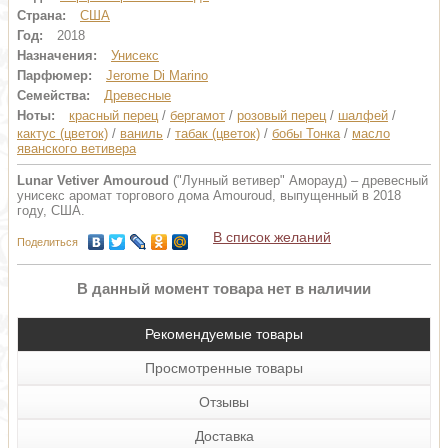
Страна:
США
Год:
2018
Назначения:
Унисекс
Парфюмер:
Jerome Di Marino
Семейства:
Древесные
Ноты:
красный перец
/
бергамот
/
розовый перец
/
шалфей
/
кактус (цветок)
/
ваниль
/
табак (цветок)
/
бобы Тонка
/
масло
яванского ветивера
Lunar Vetiver Amouroud
("Лунный ветивер" Аморауд) – древесный
унисекс аромат торгового дома Amouroud, выпущенный в 2018
году, США.
В список желаний
Поделиться
В данный момент товара нет в наличии
Рекомендуемые товары
Просмотренные товары
Отзывы
Доставка