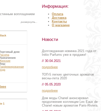
Информация:
Оплата
 истинным воплощением
Доставка
Контакты
О магазине
Black
Новости
Долгожданная новинка 2021 года от
Торговый дом:
Initio Parfums уже в продаже!
Pacoma
Назначения:
// 30.04.2021
Женские
Вид:
подробнее
Парфюмированная
вода
ТОП-5 легких цветочных ароматов
весны-лета 2020
// 05.05.2020
бнее
подробнее
Дом моды Chanel анонсировал
продолжение коллекции Lex Eaux de
te 1
Chanel новым ароматом Paris-Riviera.