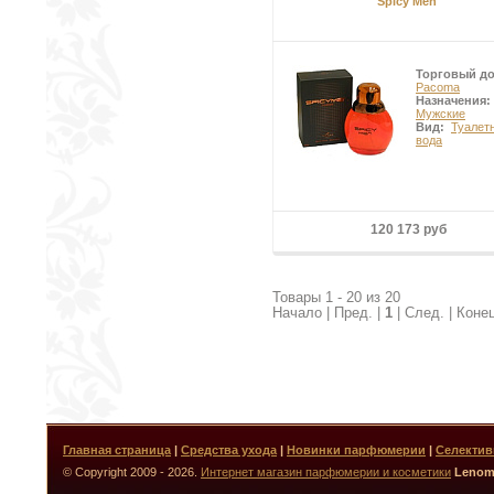
Spicy Men
Торговый д
Pacoma
Назначения:
Мужские
Вид:
Туалет
вода
120 173 руб
Товары 1 - 20 из 20
Начало | Пред. |
1
| След. | Коне
Главная страница
|
Средства ухода
|
Новинки парфюмерии
|
Селекти
© Copyright 2009 - 2026.
Интернет магазин парфюмерии и косметики
Lenom