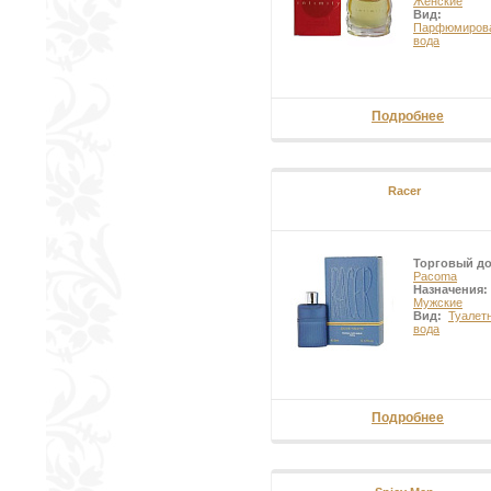
Женские
Вид:
Парфюмиров
вода
Подробнее
Racer
Торговый д
Pacoma
Назначения:
Мужские
Вид:
Туалет
вода
Подробнее