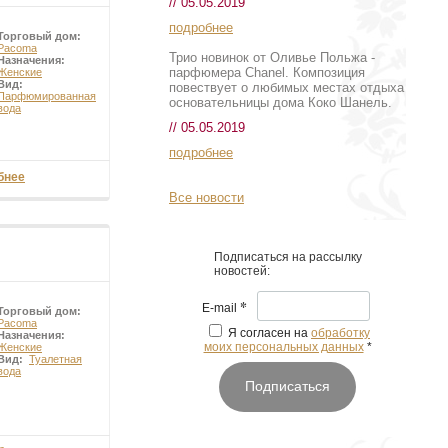
// 05.05.2019
подробнее
Торговый дом:
Pacoma
Трио новинок от Оливье Польжа -
Назначения:
парфюмера Chanel. Композиция
Женские
Вид:
повествует о любимых местах отдыха
Парфюмированная
основательницы дома Коко Шанель.
вода
// 05.05.2019
подробнее
бнее
Все новости
Подписаться на рассылку
новостей:
*
E-mail
Торговый дом:
Pacoma
Я согласен на
обработку
Назначения:
моих персональных данных
*
Женские
Вид:
Туалетная
вода
Подписаться