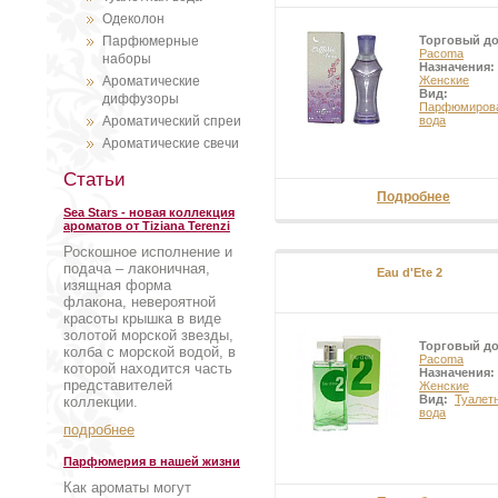
Одеколон
Парфюмерные
Торговый д
Pacoma
наборы
Назначения:
Ароматические
Женские
Вид:
диффузоры
Парфюмиров
Ароматический спреи
вода
Ароматические свечи
Статьи
Подробнее
Sea Stars - новая коллекция
ароматов от Tiziana Terenzi
Роскошное исполнение и
подача – лаконичная,
Eau d'Ete 2
изящная форма
флакона, невероятной
красоты крышка в виде
золотой морской звезды,
Торговый д
колба с морской водой, в
Pacoma
которой находится часть
Назначения:
представителей
Женские
Вид:
Туалет
коллекции.
вода
подробнее
Парфюмерия в нашей жизни
Как ароматы могут