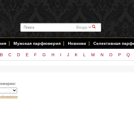
#
рия
Мужская парфюмерия
Новинки
Селективная пар
B
C
D
E
F
G
H
I
J
K
L
M
N
O
P
Q
юмерии:
арфюмерии