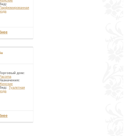
Женские
Вид:
Парфюмированная
вода
бнее
ia
Торговый дом:
Pacoma
Назначения:
Женские
Вид:
Туалетная
вода
бнее