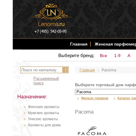
Главная
Женская парфюме
Выберите бренд:
Все
1-9
A
Главная
Pacoma
Расширенный
поиск
Выберите торговый дом парф
Назначение:
Фильтр товаров
Каталог п
Женские ароматы
Pacoma
Мужские ароматы
Унисекс ароматы
Ароматы для дома