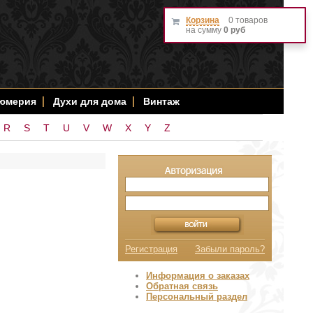
Корзина
0 товаров
на сумму
0 руб
фюмерия
Духи для дома
Винтаж
R
S
T
U
V
W
X
Y
Z
Регистрация
Забыли пароль?
Информация о заказах
Обратная связь
Персональный раздел