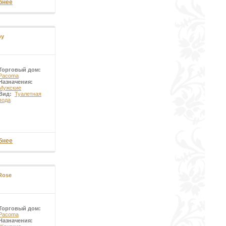
бнее
by
Торговый дом:
Pacoma
Назначения:
Мужские
Вид:
Туалетная
вода
бнее
Rose
Торговый дом:
Pacoma
Назначения: