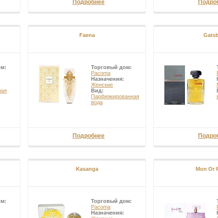
Подробнее
Подро
Faena
Gats
ом:
Торговый дом:
Pacoma
Назначения:
Женские
ная
Вид:
Парфюмированная
вода
Подробнее
Подро
Kasanga
Mon Or 
ом:
Торговый дом:
Pacoma
Назначения: