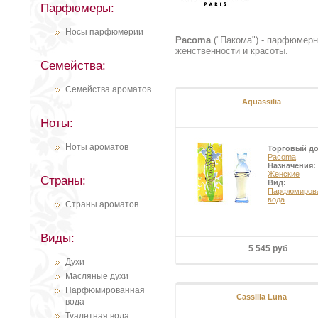
Парфюмеры:
Носы парфюмерии
Pacoma
("Пакома") - парфюмер
женственности и красоты.
Семейства:
Семейства ароматов
Aquassilia
Ноты:
Ноты ароматов
Торговый д
Pacoma
Назначения:
Женские
Страны:
Вид:
Парфюмиров
вода
Страны ароматов
Виды:
5 545 руб
Духи
Масляные духи
Парфюмированная
Cassilia Luna
вода
Туалетная вода