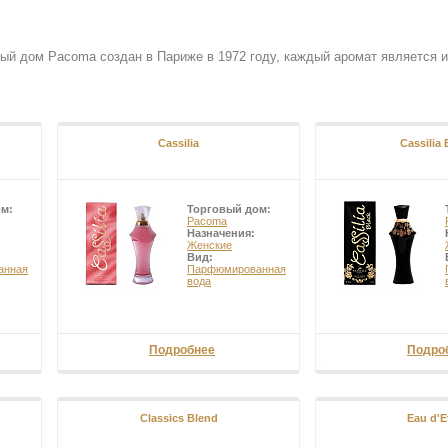
ный дом Pacoma создан в Париже в 1972 году, каждый аромат является
Cassilia
Cassilia 
ом:
Торговый дом:
Pacoma
Назначения:
Женские
Вид:
анная
Парфюмированная
вода
Подробнее
Подро
Classics Blend
Eau d'E