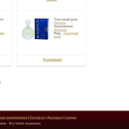
Swann
ом:
Торговый дом:
Pacoma
Назначения:
Женские
ная
Вид:
Туалетная
вода
Подробнее
ц
вная парфюмерия
|
Контакты
|
Доставка
|
Скидки
a.ru
- Все права защищены.