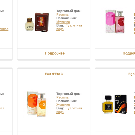
ом:
Торговый дом:
Pacoma
Назначения:
Мужские
Вид:
Туалетная
анная
вода
Подробнее
Подро
Eau d'Ete 3
Ego
ом:
Торговый дом:
Pacoma
Назначения:
Женские
ная
Вид:
Туалетная
вода