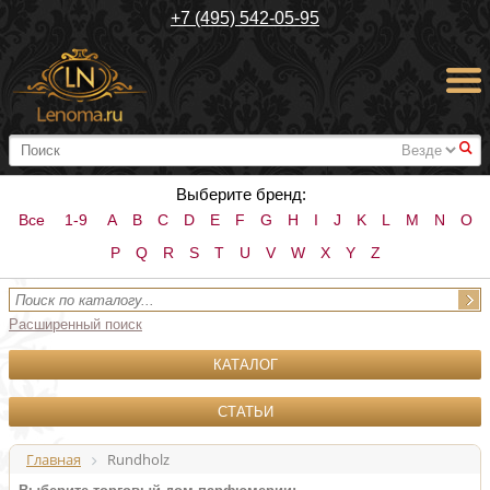
+7 (495) 542-05-95
#
Выберите бренд:
Все
1-9
A
B
C
D
E
F
G
H
I
J
K
L
M
N
O
P
Q
R
S
T
U
V
W
X
Y
Z
Расширенный поиск
КАТАЛОГ
СТАТЬИ
Главная
Rundholz