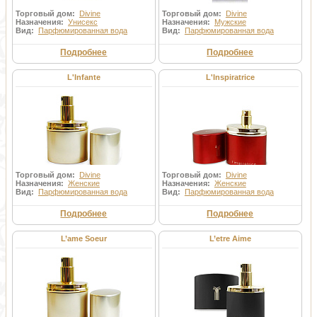
Торговый дом:
Divine
Торговый дом:
Divine
Назначения:
Унисекс
Назначения:
Мужские
Вид:
Парфюмированная вода
Вид:
Парфюмированная вода
Подробнее
Подробнее
L'Infante
L'Inspiratrice
Торговый дом:
Divine
Торговый дом:
Divine
Назначения:
Женские
Назначения:
Женские
Вид:
Парфюмированная вода
Вид:
Парфюмированная вода
Подробнее
Подробнее
L’ame Soeur
L’etre Aime