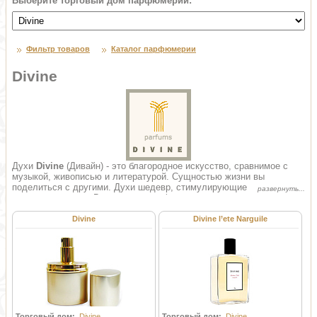
Выберите торговый дом парфюмерии:
Фильтр товаров
Каталог парфюмерии
Divine
Духи
Divine
(Дивайн) - это благородное искусство, сравнимое с
музыкой, живописью и литературой. Сущностью жизни вы
поделиться с другими. Духи шедевр, стимулирующие на новые
встречи и эмоции. Выражая полет фантазии, импульсивность и
горячую любовь, духи Divine дарят очарование и радость.
Divine
Divine l’ete Narguile
Торговый дом:
Divine
Торговый дом:
Divine