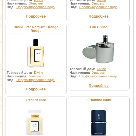
Назначения:
Женские
Назначения:
Унисекс
Вид:
Парфюмированная вода
Вид:
Парфюмированная вода
Подробнее
Подробнее
Divine l’ete Narguile Orange
Eau Divine
Rouge
Торговый дом:
Divine
Торговый дом:
Divine
Назначения:
Унисекс
Назначения:
Унисекс
Вид:
Парфюмированная вода
Вид:
Парфюмированная вода
Подробнее
Подробнее
L'esprit libre
L'Homme Infini