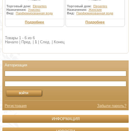
Торговый дом:
Elegantes
Торговый дом:
Elegantes
Назначения:
Унисекс
Назначения:
Женские
Вид:
Парфюмированная вода
Вид:
Парфюмированная вода
Подробнее
Подробнее
Товары 1 - 6 из 6
Начало | Пред. |
1
| След. | Конец
Регистрация
Забыли пароль?
ИНФОРМАЦИЯ